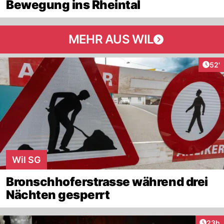
Bewegung ins Rheintal
MEHR AUS WIL
Arti
52'
Wil SG
Bronschhoferstrasse während drei
Nächten gesperrt
Artik
23h