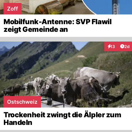
Zoff
Mobilfunk-Antenne: SVP Flawil
zeigt Gemeinde an
Arti
13
2d
Interaktione
Ostschweiz
Trockenheit zwingt die Älpler zum
Handeln