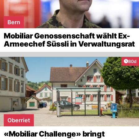
Bern
Mobiliar Genossenschaft wählt Ex-
Armeechef Süssli in Verwaltungsrat
Artik
80d
Oberriet
«Mobiliar Challenge» bringt