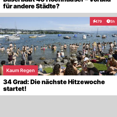
für andere Städte?
Arti
479
5h
Interaktionen
Kaum Regen
34 Grad: Die nächste Hitzewoche
startet!