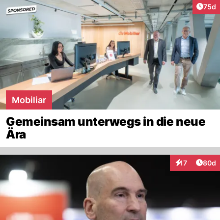
Artik
75d
Mobiliar
Gemeinsam unterwegs in die neue
Ära
Artik
17
80d
Interaktionen