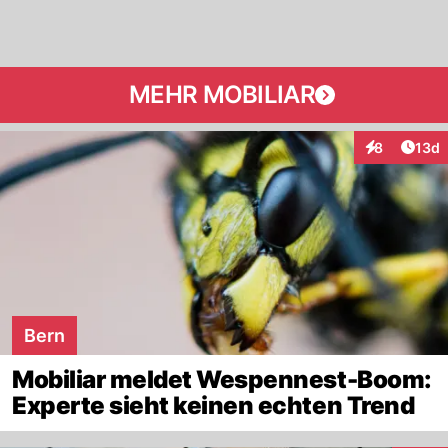
MEHR MOBILIAR
Artik
8
13d
Interaktione
Bern
Mobiliar meldet Wespennest-Boom:
Experte sieht keinen echten Trend