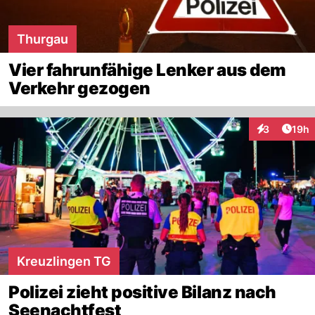
Thurgau
Vier fahrunfähige Lenker aus dem
Verkehr gezogen
Artik
3
19h
Interaktione
Kreuzlingen TG
Polizei zieht positive Bilanz nach
Seenachtfest