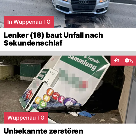
In Wuppenau TG
Lenker (18) baut Unfall nach
Sekundenschlaf
Art
3
1y
Interaktion
Wuppenau TG
Unbekannte zerstören