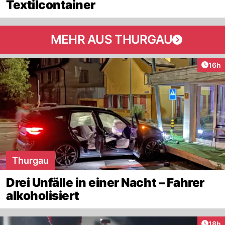
Textilcontainer
MEHR AUS THURGAU
Artik
16h
Thurgau
Drei Unfälle in einer Nacht – Fahrer
alkoholisiert
Artik
18h