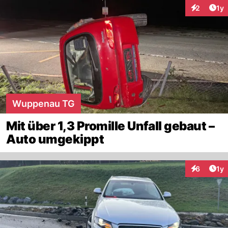
Art
2
1y
Interaktion
Wuppenau TG
Mit über 1,3 Promille Unfall gebaut –
Auto umgekippt
Art
6
1y
Interaktion