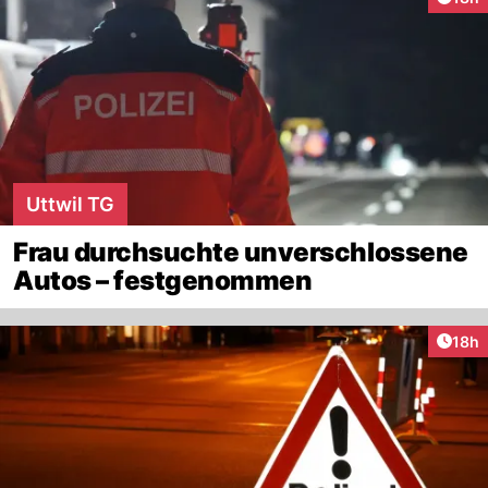
Uttwil TG
Frau durchsuchte unverschlossene
Autos – festgenommen
Artik
18h