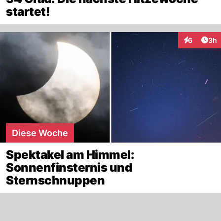
startet!
Arti
6
3h
Interaktion
Diese Woche
Spektakel am Himmel:
Sonnenfinsternis und
Sternschnuppen