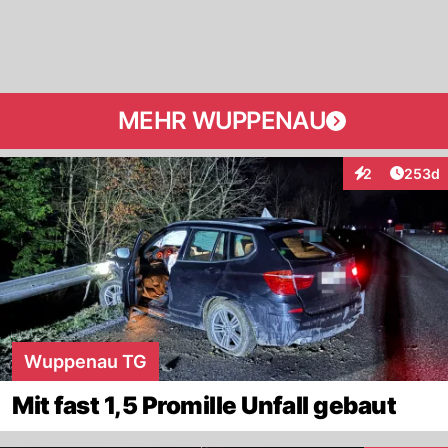
MEHR WUPPENAU
Artikel
2
253d
Interaktionen
Wuppenau TG
Mit fast 1,5 Promille Unfall gebaut