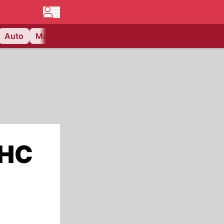
Auto
Matchcenter
Videos
Nau Plus
Lifestyle
 HC