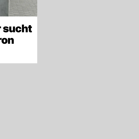
 sucht
ron