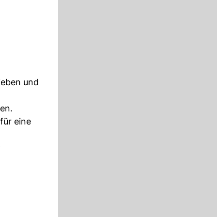
ieben und
men.
für eine
y