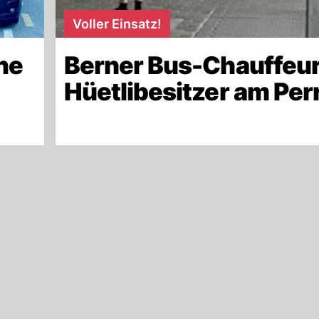
Voller Einsatz!
ne
Berner Bus-Chauffeur
Hüetlibesitzer am Per