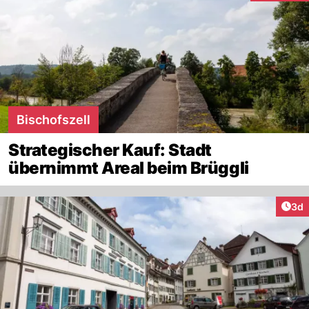
Bischofszell
Strategischer Kauf: Stadt
übernimmt Areal beim Brüggli
Arti
3d