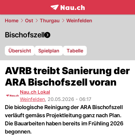
frontpage.
NAU.ch
Home
Ost
Thurgau
Weinfelden
Bischofszell
Übersicht
Spielplan
Tabelle
AVRB treibt Sanierung der
ARA Bischofszell voran
Nau.ch Lokal
Weinfelden
,
20.05.2026 - 06:17
Die biologische Reinigung der ARA Bischofszell
verläuft gemäss Projektleitung ganz nach Plan.
Die Bauarbeiten haben bereits im Frühling 2026
begonnen.