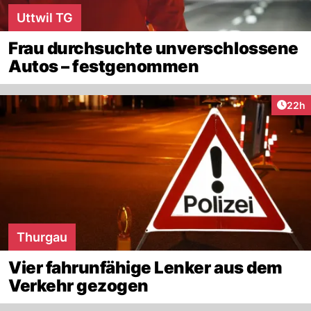
Uttwil TG
Frau durchsuchte unverschlossene
Autos – festgenommen
Artik
22h
Thurgau
Vier fahrunfähige Lenker aus dem
Verkehr gezogen