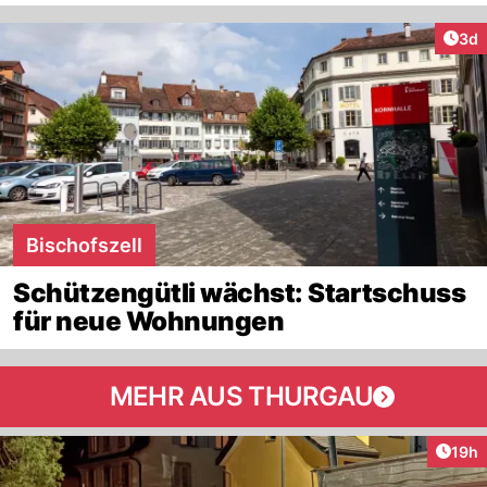
Arti
3d
Bischofszell
Schützengütli wächst: Startschuss
für neue Wohnungen
MEHR AUS THURGAU
Artik
19h