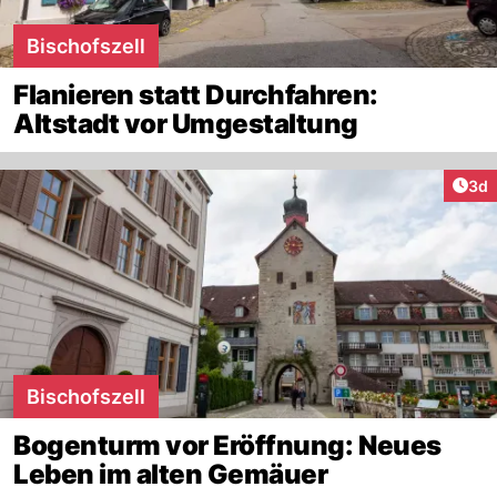
Bischofszell
Flanieren statt Durchfahren:
Altstadt vor Umgestaltung
Arti
3d
Bischofszell
Bogenturm vor Eröffnung: Neues
Leben im alten Gemäuer