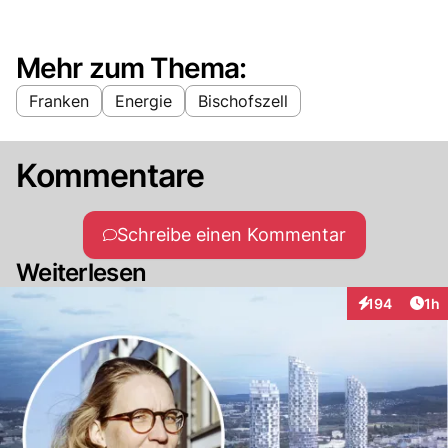
Mehr zum Thema:
Franken
Energie
Bischofszell
Kommentare
Schreibe einen Kommentar
Weiterlesen
Art
194
1h
Interaktionen