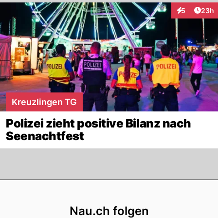
Artik
5
23h
Interaktionen
Kreuzlingen TG
Polizei zieht positive Bilanz nach
Seenachtfest
Footer
Nau.ch folgen