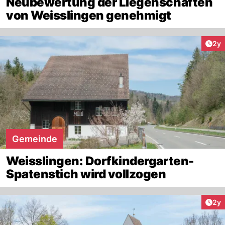
Neubewertung der Liegenschaften
von Weisslingen genehmigt
Arti
2y
Gemeinde
Weisslingen: Dorfkindergarten-
Spatenstich wird vollzogen
Arti
2y