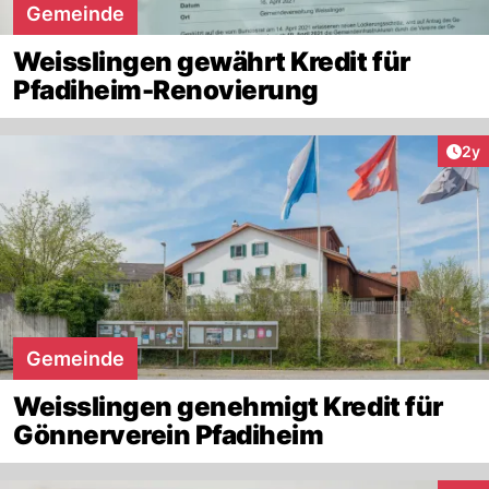
Gemeinde
Weisslingen gewährt Kredit für
Pfadiheim-Renovierung
Arti
2y
Gemeinde
Weisslingen genehmigt Kredit für
Gönnerverein Pfadiheim