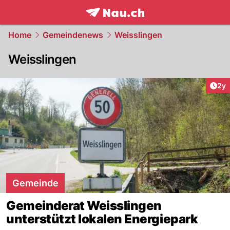
frontpage.
NAU.ch
Home
Gemeindenews
Weisslingen
Weisslingen
Arti
2y
Gemeinde
Gemeinderat Weisslingen
unterstützt lokalen Energiepark