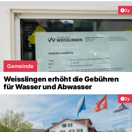
Arti
2y
Gemeinde
Weisslingen erhöht die Gebühren
für Wasser und Abwasser
Arti
2y