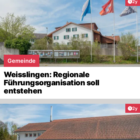
Arti
2y
Gemeinde
Weisslingen: Regionale
Führungsorganisation soll
entstehen
Arti
2y