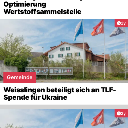
Optimierung
Wertstoffsammelstelle
Arti
2y
Gemeinde
Weisslingen beteiligt sich an TLF-
Spende für Ukraine
Arti
2y