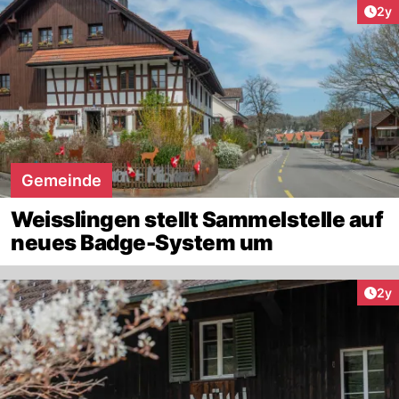
Arti
2y
Gemeinde
Weisslingen stellt Sammelstelle auf
neues Badge-System um
Arti
2y