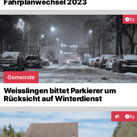
Fahrplanwechsel 2023
Arti
2y
Gemeinde
Weisslingen bittet Parkierer um
Rücksicht auf Winterdienst
Arti
1
2y
Interaktion