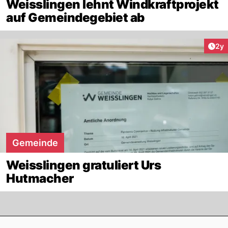
Weisslingen lehnt Windkraftprojekt
auf Gemeindegebiet ab
Arti
2y
Gemeinde
Weisslingen gratuliert Urs
Hutmacher
Footer