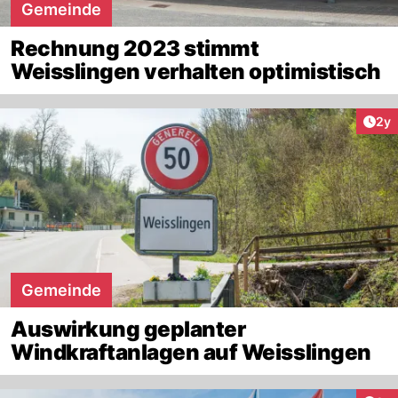
Gemeinde
Rechnung 2023 stimmt
Weisslingen verhalten optimistisch
Arti
2y
Gemeinde
Auswirkung geplanter
Windkraftanlagen auf Weisslingen