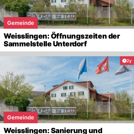
Gemeinde
Weisslingen: Öffnungszeiten der
Sammelstelle Unterdorf
Arti
2y
Gemeinde
Weisslingen: Sanierung und