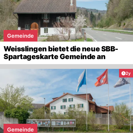
Gemeinde
Weisslingen bietet die neue SBB-
Spartageskarte Gemeinde an
Arti
2y
Gemeinde