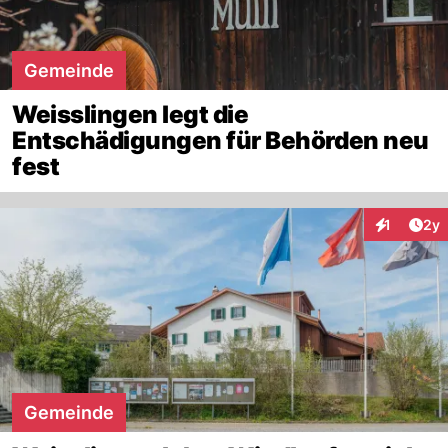
Gemeinde
Weisslingen legt die
Entschädigungen für Behörden neu
fest
Arti
1
2y
Interaktion
Gemeinde