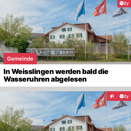
Arti
2y
Gemeinde
In Weisslingen werden bald die
Wasseruhren abgelesen
Arti
1
2y
Interaktion