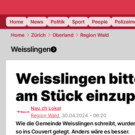
Home
News
Politik
Sport
People
Polizei
Home
Zürich
Oberland
Region Wald
Weisslingen
Weisslingen bit
am Stück einzu
Nau.ch Lokal
Region Wald
,
30.04.2024 - 06:20
Wie die Gemeinde Weisslingen schreibt, wurden
so ins Couvert gelegt. Anders wäre es besser.