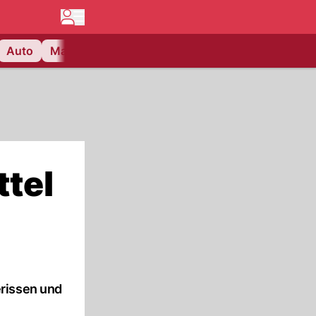
Auto
Matchcenter
Videos
Nau Plus
Lifestyle
ttel
erissen und