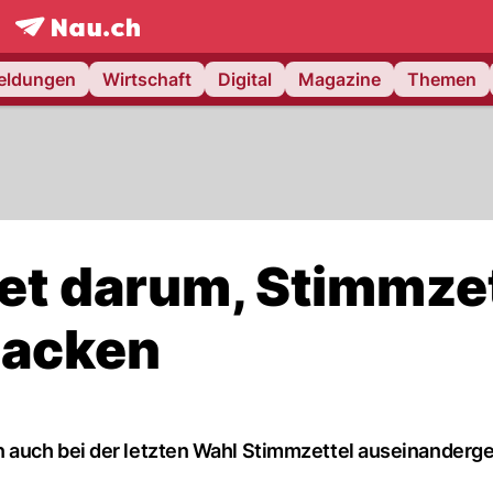
frontpage.
NAU.ch
meldungen
Wirtschaft
Digital
Magazine
Themen
tet darum, Stimmze
packen
 auch bei der letzten Wahl Stimmzettel auseinanderg