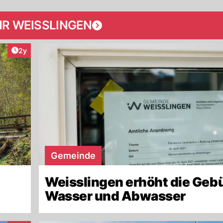
R WEISSLINGEN
Artikel veröffentlicht:
2y
Gemeinde
Weisslingen erhöht die Gebü
Wasser und Abwasser