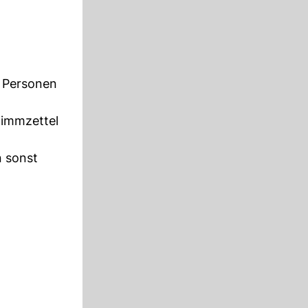
e Personen
timmzettel
n sonst