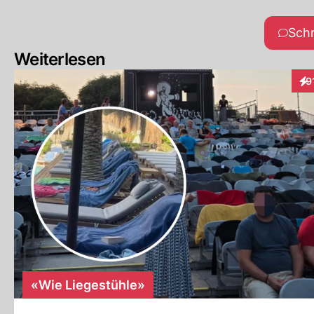
Sch
Weiterlesen
9
Int
«Wie Liegestühle»