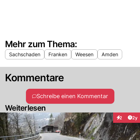
Mehr zum Thema:
Sachschaden
Franken
Weesen
Amden
Kommentare
Schreibe einen Kommentar
Weiterlesen
Arti
2
2y
Interaktion