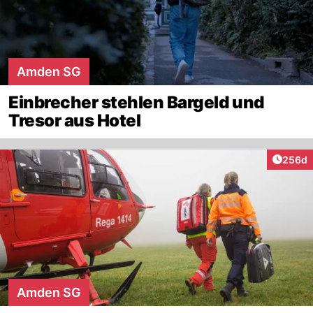
Amden SG
Einbrecher stehlen Bargeld und
Tresor aus Hotel
Artikel
256d
Amden SG