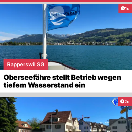
Art
1d
Rapperswil SG
Oberseefähre stellt Betrieb wegen
tiefem Wasserstand ein
Arti
2d