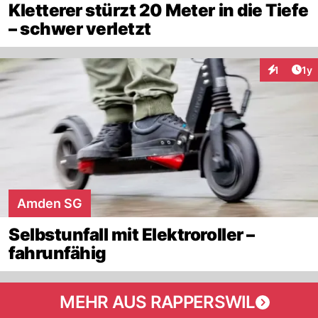
Kletterer stürzt 20 Meter in die Tiefe
– schwer verletzt
Art
1
1y
Interaktion
Amden SG
Selbstunfall mit Elektroroller –
fahrunfähig
MEHR AUS RAPPERSWIL