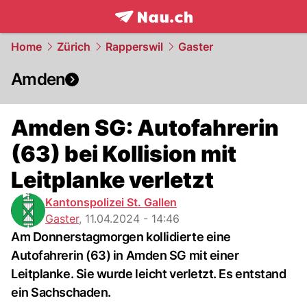
frontpage.
NAU.ch
Home
Zürich
Rapperswil
Gaster
Amden
Amden SG: Autofahrerin
(63) bei Kollision mit
Leitplanke verletzt
Kantonspolizei St. Gallen
Gaster
,
11.04.2024 - 14:46
Am Donnerstagmorgen kollidierte eine
Autofahrerin (63) in Amden SG mit einer
Leitplanke. Sie wurde leicht verletzt. Es entstand
ein Sachschaden.