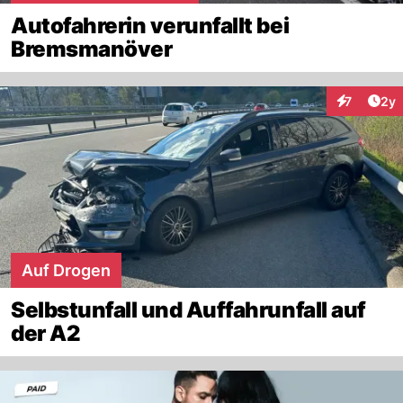
Autofahrerin verunfallt bei
Bremsmanöver
Arti
7
2y
Interaktion
Auf Drogen
Selbstunfall und Auffahrunfall auf
der A2