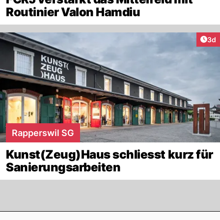
Routinier Valon Hamdiu
Arti
3d
Rapperswil SG
Kunst(Zeug)Haus schliesst kurz für
Sanierungsarbeiten