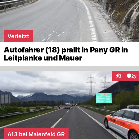
Verletzt
Autofahrer (18) prallt in Pany GR in
Leitplanke und Mauer
Arti
3
2y
Interaktion
A13 bei Maienfeld GR