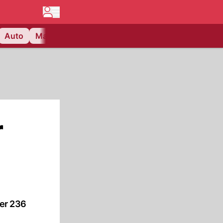
Auto
Matchcenter
Videos
Nau Plus
Lifestyle
r
er 236