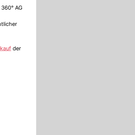
e 360° AG
tlicher
kauf
der