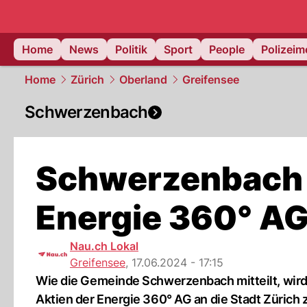
Home
News
Politik
Sport
People
Polizei
Home
Zürich
Oberland
Greifensee
Schwerzenbach
Schwerzenbach w
Energie 360° AG
Nau.ch Lokal
Greifensee
,
17.06.2024 - 17:15
Wie die Gemeinde Schwerzenbach mitteilt, wir
Aktien der Energie 360° AG an die Stadt Zürich