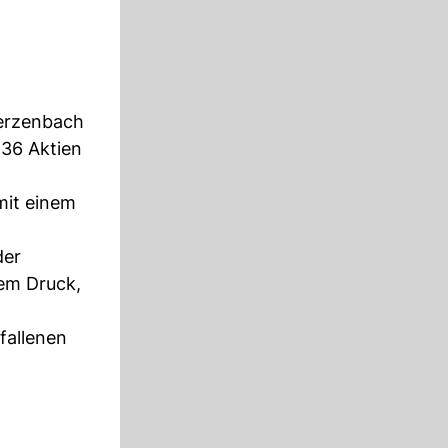
werzenbach
36 Aktien
mit einem
der
sem Druck,
efallenen