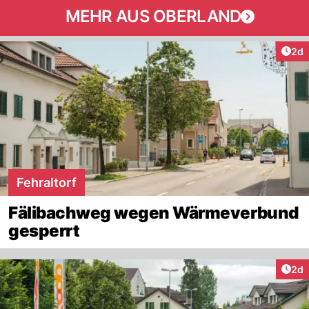
MEHR AUS OBERLAND
Arti
2d
Fehraltorf
Fälibachweg wegen Wärmeverbund
gesperrt
Arti
2d