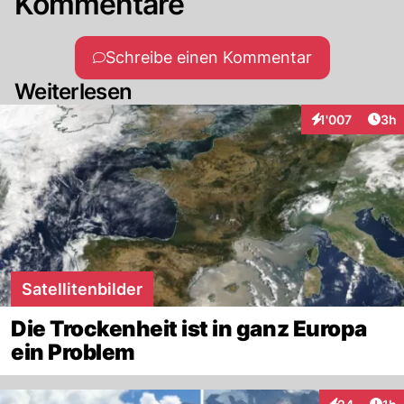
Kommentare
Schreibe einen Kommentar
Weiterlesen
Arti
1'007
3h
Interaktionen
Satellitenbilder
Die Trockenheit ist in ganz Europa
ein Problem
Art