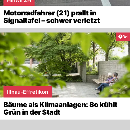
Hinwil ZH
Motorradfahrer (21) prallt in
Signaltafel – schwer verletzt
Arti
3d
Illnau-Effretikon
Bäume als Klimaanlagen: So kühlt
Grün in der Stadt