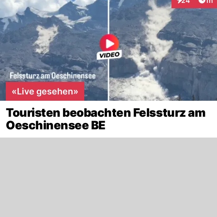
24
1h
Interaktione
«Live gesehen»
Touristen beobachten Felssturz am
Oeschinensee BE