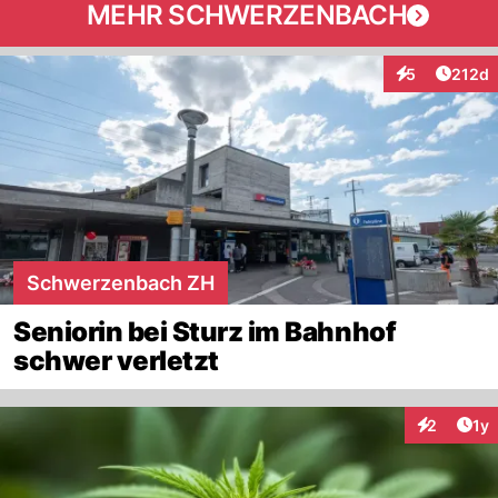
MEHR SCHWERZENBACH
Artike
5
212d
Interaktionen
Schwerzenbach ZH
Seniorin bei Sturz im Bahnhof
schwer verletzt
Art
2
1y
Interaktion