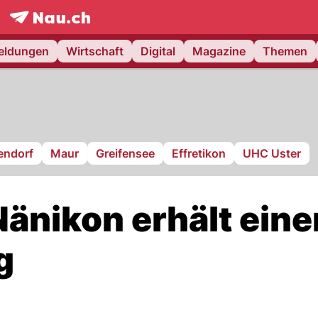
frontpage.
NAU.ch
meldungen
Wirtschaft
Digital
Magazine
Themen
endorf
Maur
Greifensee
Effretikon
UHC Uster
Nänikon erhält eine
g