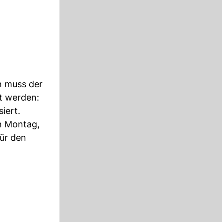
n muss der
t werden:
iert.
n Montag,
für den