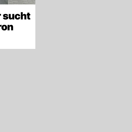
 sucht
ron