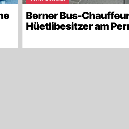
ne
Berner Bus-Chauffeur
Hüetlibesitzer am Per