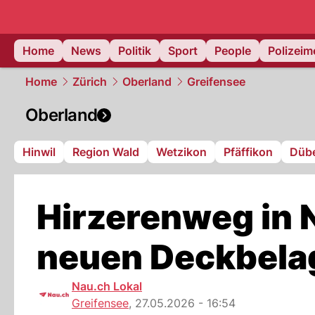
Home
News
Politik
Sport
People
Polizei
Home
Zürich
Oberland
Greifensee
Oberland
Hinwil
Region Wald
Wetzikon
Pfäffikon
Düb
Hirzerenweg in 
neuen Deckbela
Nau.ch Lokal
Greifensee
,
27.05.2026 - 16:54