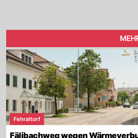
MEH
Fehraltorf
Fälibachweg wegen Wärmeverb