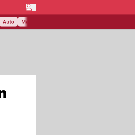
Auto
Matchcenter
Videos
Nau Plus
Lifestyle
n