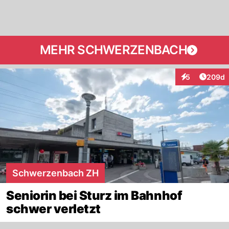
MEHR SCHWERZENBACH
Artikel
5
209d
Interaktionen
Schwerzenbach ZH
Seniorin bei Sturz im Bahnhof
schwer verletzt