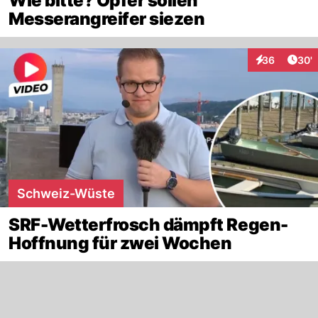
Wie bitte? Opfer sollen
Messerangreifer siezen
Arti
36
30'
Interaktionen
Schweiz-Wüste
SRF-Wetterfrosch dämpft Regen-
Hoffnung für zwei Wochen