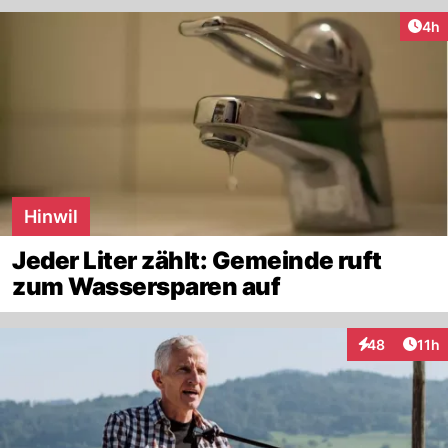
Arti
4h
Hinwil
Jeder Liter zählt: Gemeinde ruft
zum Wassersparen auf
Artik
48
11h
Interaktionen