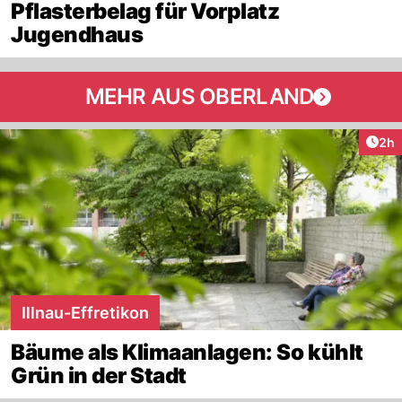
Pflasterbelag für Vorplatz
Jugendhaus
MEHR AUS OBERLAND
Arti
2h
Illnau-Effretikon
Bäume als Klimaanlagen: So kühlt
Grün in der Stadt