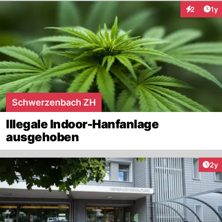
Art
2
1y
Interaktion
Schwerzenbach ZH
Illegale Indoor-Hanfanlage
ausgehoben
Arti
2y