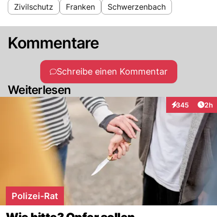
Zivilschutz
Franken
Schwerzenbach
Kommentare
Schreibe einen Kommentar
Weiterlesen
Arti
345
2h
Interaktionen
Polizei-Rat