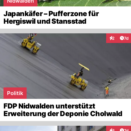
Nidwalden
Japankäfer – Pufferzone für
Hergiswil und Stansstad
Art
2
7d
Interaktion
Politik
FDP Nidwalden unterstützt
Erweiterung der Deponie Cholwald
Art
3
7d