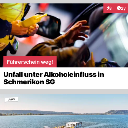
Arti
3
2y
Interaktion
Führerschein weg!
Unfall unter Alkoholeinfluss in
Schmerikon SG