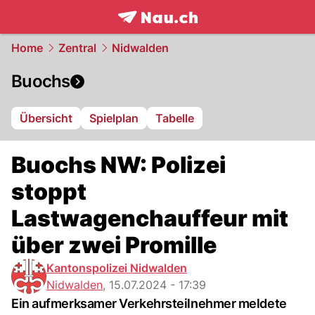
frontpage.
NAU.ch
Home
Zentral
Nidwalden
Buochs
Übersicht
Spielplan
Tabelle
Buochs NW: Polizei
stoppt
Lastwagenchauffeur mit
über zwei Promille
Kantonspolizei Nidwalden
Nidwalden
,
15.07.2024 - 17:39
Ein aufmerksamer Verkehrsteilnehmer meldete