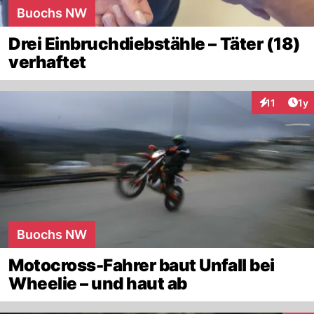
Buochs NW
Drei Einbruchdiebstähle – Täter (18)
verhaftet
Art
11
1y
Interaktione
Buochs NW
Motocross-Fahrer baut Unfall bei
Wheelie – und haut ab