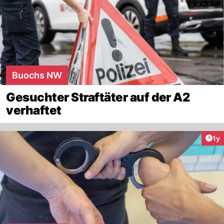
Buochs NW
Gesuchter Straftäter auf der A2
verhaftet
Art
1y