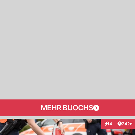
MEHR BUOCHS
Artikel
14
242d
Interaktionen