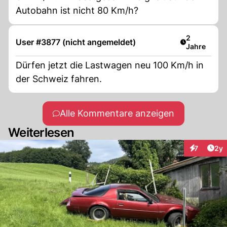
Autobahn ist nicht 80 Km/h?
Artikel verö
2
User #3877 (nicht angemeldet)
Jahre
Dürfen jetzt die Lastwagen neu 100 Km/h in
der Schweiz fahren.
Alle Kommentare anzeigen
Weiterlesen
Arti
7
2y
Interaktion