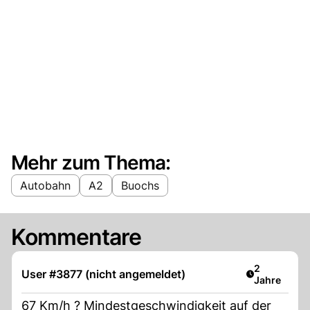
Mehr zum Thema:
Autobahn
A2
Buochs
Kommentare
Artikel verö
2
User #3877 (nicht angemeldet)
Jahre
67 Km/h ? Mindestgeschwindigkeit auf der