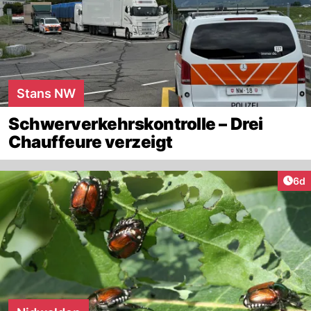
Stans NW
Schwerverkehrskontrolle – Drei
Chauffeure verzeigt
Arti
6d