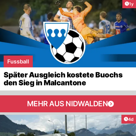
Art
1y
Fussball
Später Ausgleich kostete Buochs
den Sieg in Malcantone
MEHR AUS NIDWALDEN
Arti
4d