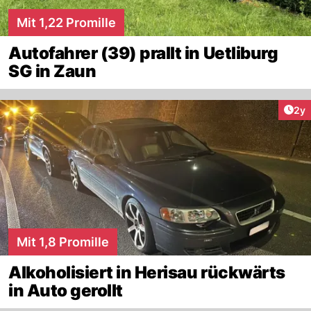
Mit 1,22 Promille
Autofahrer (39) prallt in Uetliburg
SG in Zaun
Arti
2y
Mit 1,8 Promille
Alkoholisiert in Herisau rückwärts
in Auto gerollt