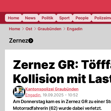
Home
News
Politik
Sport
People
Polizei
Home
Ost
Graubünden
Engadin
Zernez
Zernez GR: Töfff
Kollision mit La
Kantonspolizei Graubünden
Engadin
,
19.09.2025 - 10:52
Am Donnerstag kam es in Zernez GR zu einer St
Motorradfahrerin (62) wurde dabei verletzt.