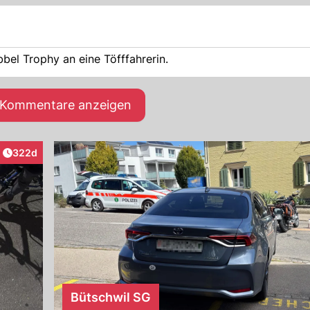
bel Trophy an eine Töfffahrerin.
e Kommentare anzeigen
Artikel veröffentlicht:
322d
aktionen
Bütschwil SG