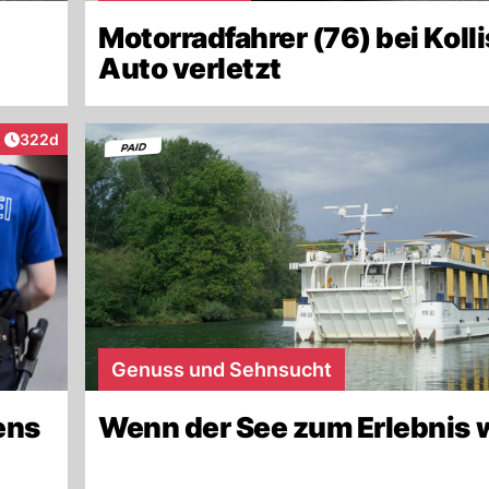
Motorradfahrer (76) bei Kolli
Auto verletzt
Artikel veröffentlicht:
322d
Genuss und Sehnsucht
iens
Wenn der See zum Erlebnis 