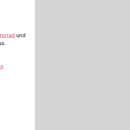
torrad
und
ss.
ol