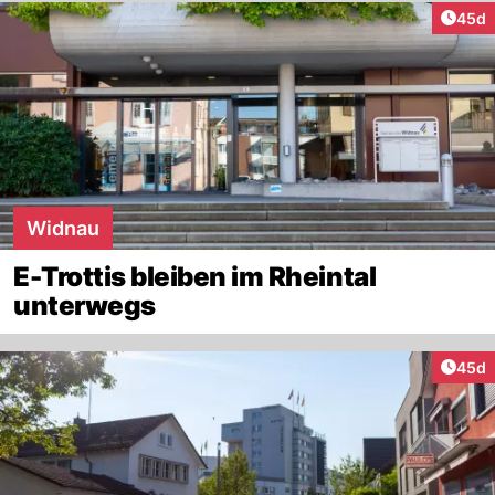
Artik
45d
Widnau
E-Trottis bleiben im Rheintal
unterwegs
Artik
45d