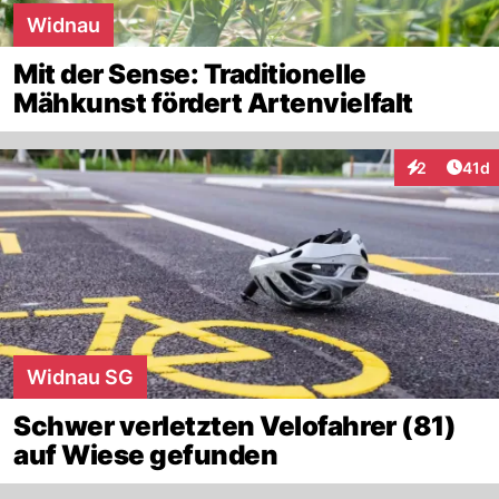
Widnau
Mit der Sense: Traditionelle
Mähkunst fördert Artenvielfalt
Artik
2
41d
Interaktione
Widnau SG
Schwer verletzten Velofahrer (81)
auf Wiese gefunden