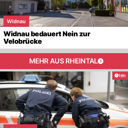
Widnau
Widnau bedauert Nein zur
Velobrücke
MEHR AUS RHEINTAL
Artik
19h