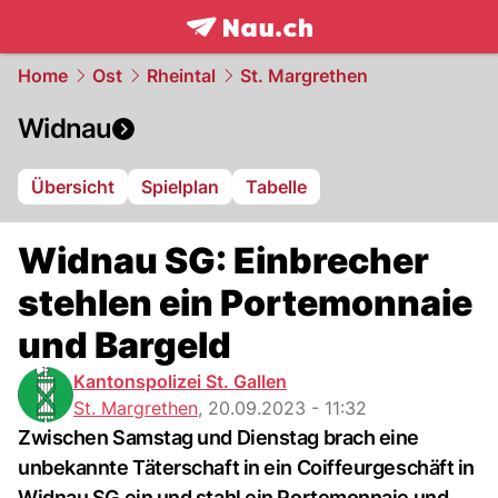
frontpage.
NAU.ch
Home
Ost
Rheintal
St. Margrethen
Widnau
Übersicht
Spielplan
Tabelle
Widnau SG: Einbrecher
stehlen ein Portemonnaie
und Bargeld
Kantonspolizei St. Gallen
St. Margrethen
,
20.09.2023 - 11:32
Zwischen Samstag und Dienstag brach eine
unbekannte Täterschaft in ein Coiffeurgeschäft in
Widnau SG ein und stahl ein Portemonnaie und