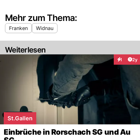
Mehr zum Thema:
Franken
Widnau
Weiterlesen
Arti
1
2y
Interaktion
St.Gallen
Einbrüche in Rorschach SG und Au