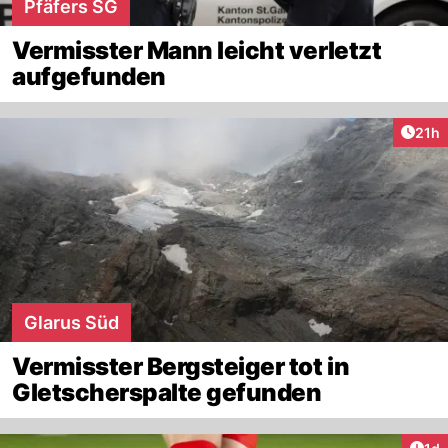
Pfäfers SG
Vermisster Mann leicht verletzt
aufgefunden
Artik
21h
Glarus Süd
Vermisster Bergsteiger tot in
Gletscherspalte gefunden
Art