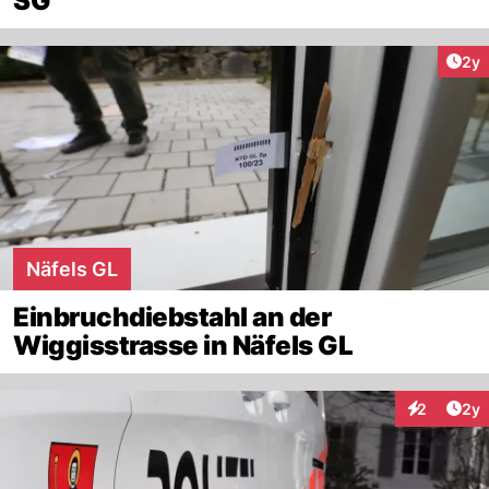
SG
Arti
2y
Näfels GL
Einbruchdiebstahl an der
Wiggisstrasse in Näfels GL
Arti
2
2y
Interaktion