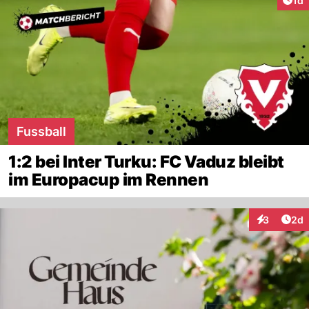
1d
Fussball
1:2 bei Inter Turku: FC Vaduz bleibt
im Europacup im Rennen
Arti
3
2d
Interaktion