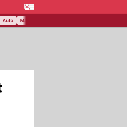
Auto
Matchcenter
Videos
Nau Plus
Lifestyle
t