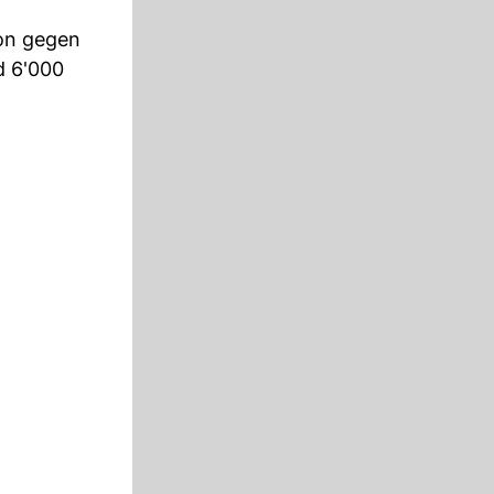
ion gegen
d 6'000