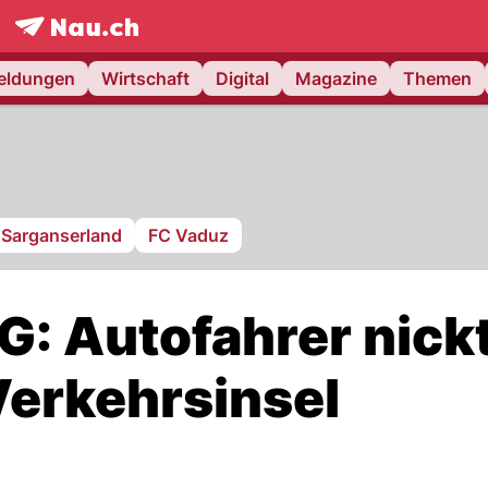
frontpage.
NAU.ch
meldungen
Wirtschaft
Digital
Magazine
Themen
Sarganserland
FC Vaduz
G: Autofahrer nick
 Verkehrsinsel