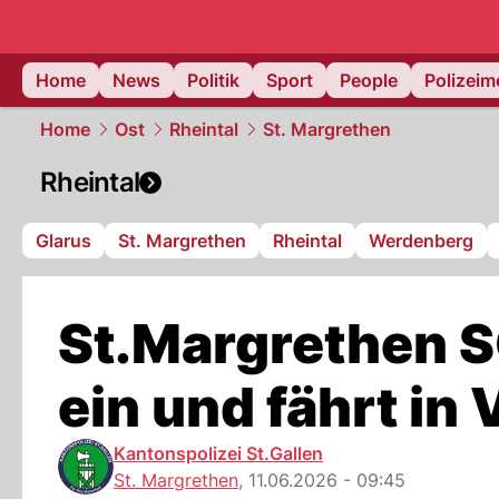
Home
News
Politik
Sport
People
Polizei
Home
Ost
Rheintal
St. Margrethen
Rheintal
Glarus
St. Margrethen
Rheintal
Werdenberg
St.Margrethen S
ein und fährt in
Kantonspolizei St.Gallen
St. Margrethen
,
11.06.2026 - 09:45