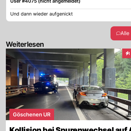
User #4075 (nicht angemeldet)
Und dann wieder aufgenickt
All
Weiterlesen
1
Int
Göschenen UR
Kollision bei Spurenwechsel auf 