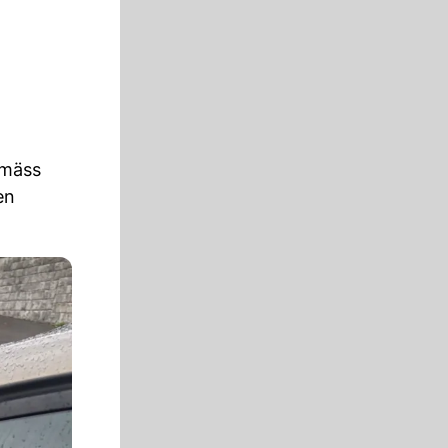
emäss
en