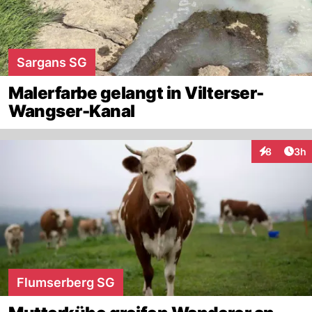
Sargans SG
Malerfarbe gelangt in Vilterser-
Wangser-Kanal
Arti
8
3h
Interaktion
Flumserberg SG