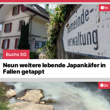
Art
1h
Buchs SG
Neun weitere lebende Japankäfer in
Fallen getappt
Arti
3h