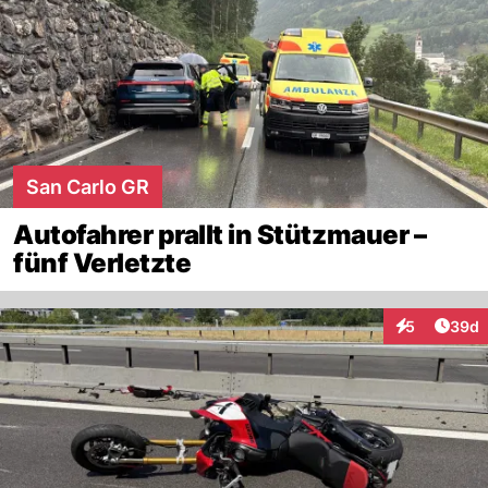
San Carlo GR
Autofahrer prallt in Stützmauer –
fünf Verletzte
Artik
5
39d
Interaktionen