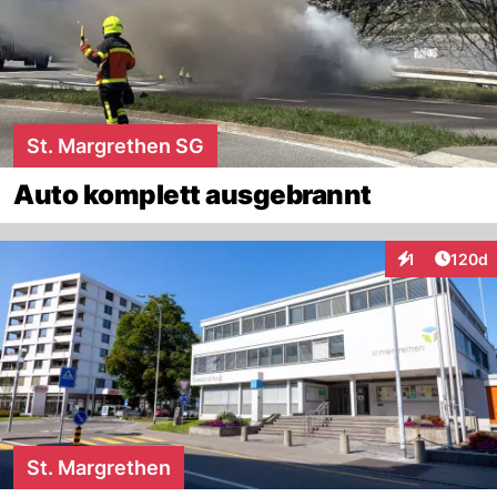
St. Margrethen SG
Auto komplett ausgebrannt
Artike
1
120d
Interaktionen
St. Margrethen