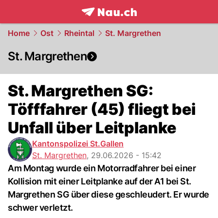
frontpage.
NAU.ch
Home
Ost
Rheintal
St. Margrethen
St. Margrethen
St. Margrethen SG:
Töfffahrer (45) fliegt bei
Unfall über Leitplanke
Kantonspolizei St.Gallen
St. Margrethen
,
29.06.2026 - 15:42
Am Montag wurde ein Motorradfahrer bei einer
Kollision mit einer Leitplanke auf der A1 bei St.
Margrethen SG über diese geschleudert. Er wurde
schwer verletzt.