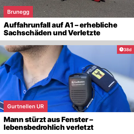
Brunegg
Auffahrunfall auf A1 – erhebliche
Sachschäden und Verletzte
Artik
38d
Gurtnellen UR
Mann stürzt aus Fenster –
lebensbedrohlich verletzt