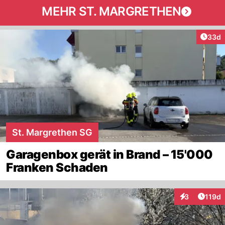
MEHR ST. MARGRETHEN
Artik
33d
St. Margrethen SG
Garagenbox gerät in Brand – 15'000
Franken Schaden
Artike
3
119d
Interaktionen