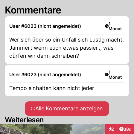
Kommentare
Artikel veröf
1
User #6023 (nicht angemeldet)
Monat
Wer sich über so ein Unfall sich Lustig macht,
Jammert wenn euch etwas passiert, was
dürfen wir dann schreiben?
Artikel veröf
1
User #6023 (nicht angemeldet)
Monat
Tempo einhalten kann nicht jeder
Alle Kommentare anzeigen
Weiterlesen
Artik
2
38d
Interaktionen