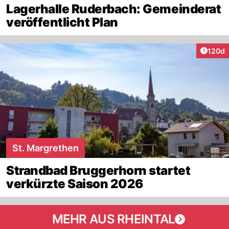
Lagerhalle Ruderbach: Gemeinderat
veröffentlicht Plan
Artike
120d
St. Margrethen
Strandbad Bruggerhorn startet
verkürzte Saison 2026
MEHR AUS RHEINTAL