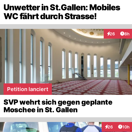
Unwetter in St.Gallen: Mobiles
WC fährt durch Strasse!
Arti
26
8h
Interaktionen
Petition lanciert
SVP wehrt sich gegen geplante
Moschee in St. Gallen
Artik
26
10h
Interaktionen