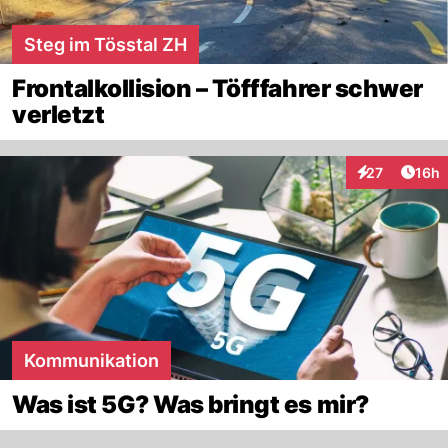
Steg im Tösstal ZH
Frontalkollision – Töfffahrer schwer
verletzt
Artik
27
16h
Interaktionen
Kommunikation
Was ist 5G? Was bringt es mir?