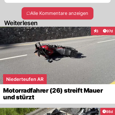
Alle Kommentare anzeigen
Weiterlesen
Artik
3
97d
Interaktione
Niederteufen AR
Motorradfahrer (26) streift Mauer
und stürzt
Artik
98d