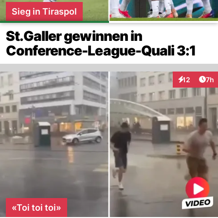
Sieg in Tiraspol
St.Galler gewinnen in
Conference-League-Quali 3:1
Arti
12
7h
Interaktione
«Toi toi toi»