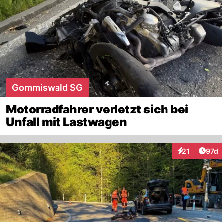
Gommiswald SG
Motorradfahrer verletzt sich bei
Unfall mit Lastwagen
Artik
21
97d
Interaktionen