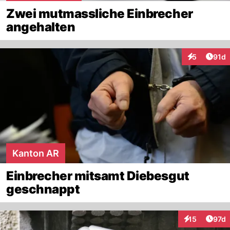
Zwei mutmassliche Einbrecher
angehalten
Artik
5
91d
Interaktione
Kanton AR
Einbrecher mitsamt Diebesgut
geschnappt
Artik
15
97d
Interaktionen