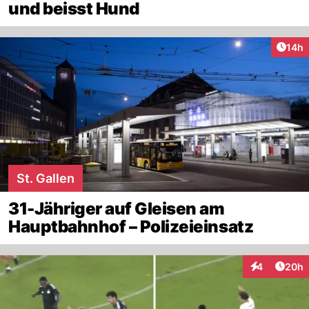
und beisst Hund
Artik
14h
St. Gallen
31-Jähriger auf Gleisen am
Hauptbahnhof – Polizeieinsatz
Artik
4
20h
Interaktionen