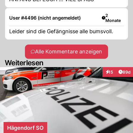
Artikel veröff
2
User #4496 (nicht angemeldet)
Monate
Leider sind die Gefängnisse alle bumsvoll.
Alle Kommentare anzeigen
Weiterlesen
Artik
15
89d
Interaktionen
Hägendorf SO