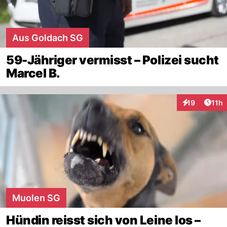
Aus Goldach SG
59-Jähriger vermisst – Polizei sucht
Marcel B.
Artik
19
11h
Interaktionen
Muolen SG
Hündin reisst sich von Leine los –