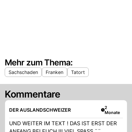
Mehr zum Thema:
Sachschaden
Franken
Tatort
Kommentare
Artikel veröff
2
DER AUSLANDSCHWEIZER
Monate
UND WEITER IM TEXT ! DAS IST ERST DER
ANFANG BEI EUCH !!! VIEL SPASS ¨¨