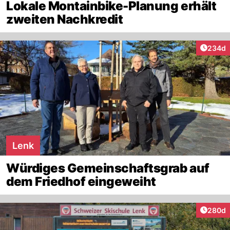
Lokale Montainbike-Planung erhält
zweiten Nachkredit
Artikel
234d
Lenk
Würdiges Gemeinschaftsgrab auf
dem Friedhof eingeweiht
Artikel
280d