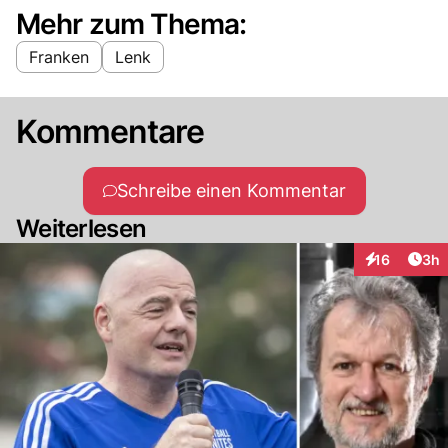
Mehr zum Thema:
Franken
Lenk
Kommentare
Schreibe einen Kommentar
Weiterlesen
Arti
16
3h
Interaktione