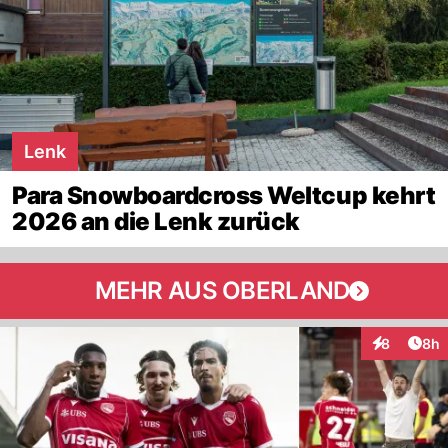
Lenk
Para Snowboardcross Weltcup kehrt
2026 an die Lenk zurück
MEHR AUS OBERLAND
Arti
8
8h
Interaktion