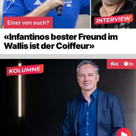
Einer von euch?
«Infantinos bester Freund im
Wallis ist der Coiffeur»
Arti
48
3h
Interaktionen