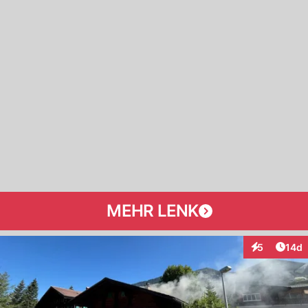
MEHR LENK
Artik
5
14d
Interaktione