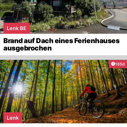
Lenk BE
Brand auf Dach eines Ferienhauses
ausgebrochen
Artike
185d
Lenk