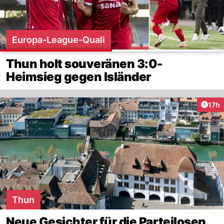
Europa-League-Quali
Thun holt souveränen 3:0-
Heimsieg gegen Isländer
Artik
17h
Thun
Neue Gesichter für die Parteilosen