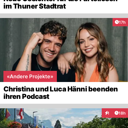
im Thuner Stadtrat
Artik
17h
«Andere Projekte»
Christina und Luca Hänni beenden
ihren Podcast
Artik
1
18h
Interaktione