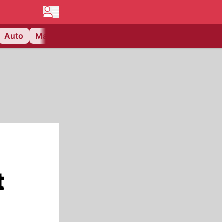
Auto
Matchcenter
Videos
Nau Plus
Lifestyle
t