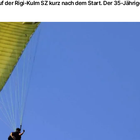
uf der Rigi-Kulm SZ kurz nach dem Start. Der 35-Jähri