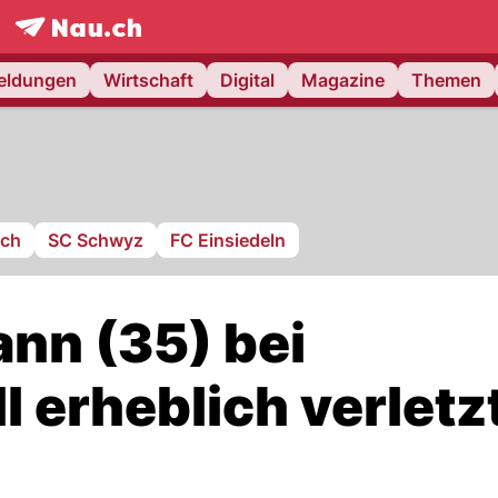
frontpage.
NAU.ch
meldungen
Wirtschaft
Digital
Magazine
Themen
ach
SC Schwyz
FC Einsiedeln
ann (35) bei
l erheblich verletz