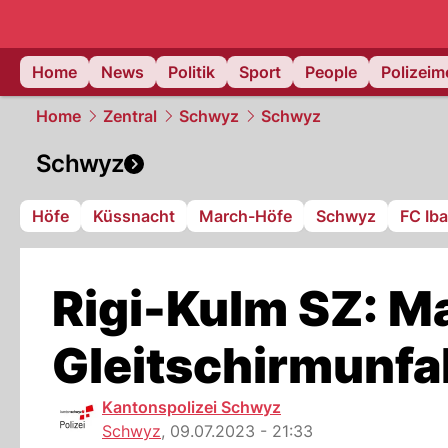
Home
News
Politik
Sport
People
Polizei
Home
Zentral
Schwyz
Schwyz
Schwyz
Höfe
Küssnacht
March-Höfe
Schwyz
FC Ib
Rigi-Kulm SZ: M
Gleitschirmunfal
Kantonspolizei Schwyz
Schwyz
,
09.07.2023 - 21:33