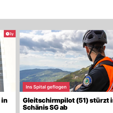
Artikel veröffentlicht:
3y
Ins Spital geflogen
 in
Gleitschirmpilot (51) stürzt 
Schänis SG ab