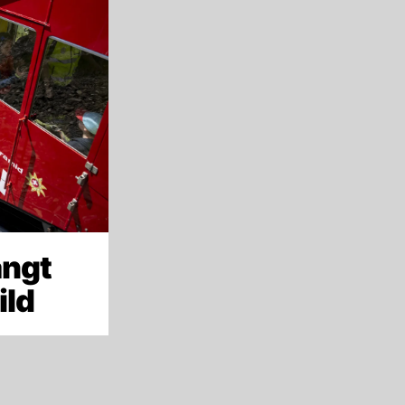
ängt
ild