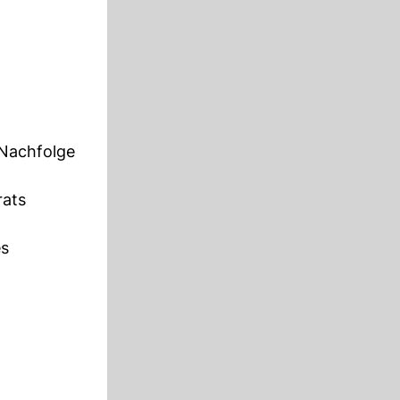
 Nachfolge
rats
es