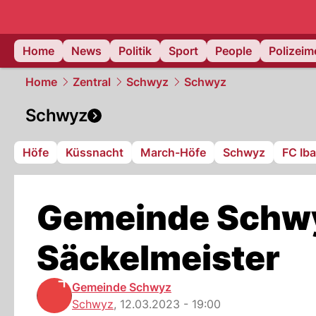
Home
News
Politik
Sport
People
Polizei
Home
Zentral
Schwyz
Schwyz
Schwyz
Höfe
Küssnacht
March-Höfe
Schwyz
FC Ib
Gemeinde Schwy
Säckelmeister
Gemeinde Schwyz
Schwyz
,
12.03.2023 - 19:00