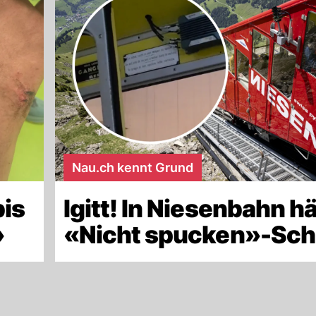
Nau.ch kennt Grund
bis
Igitt! In Niesenbahn h
»
«Nicht spucken»-Sch