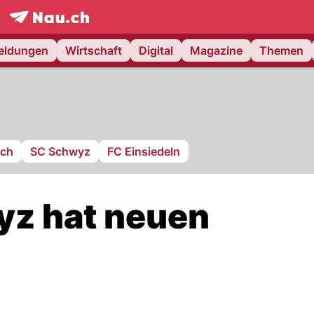
frontpage.
NAU.ch
meldungen
Wirtschaft
Digital
Magazine
Themen
ach
SC Schwyz
FC Einsiedeln
z hat neuen