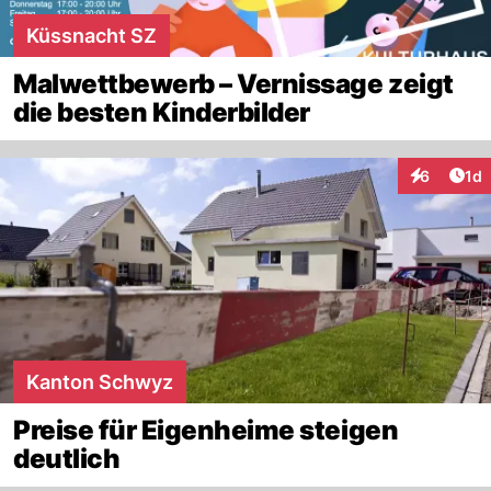
Küssnacht SZ
Malwettbewerb – Vernissage zeigt
die besten Kinderbilder
Art
6
1d
Interaktion
Kanton Schwyz
Preise für Eigenheime steigen
deutlich