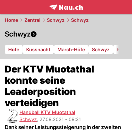
frontpage.
NAU.ch
Home
Zentral
Schwyz
Schwyz
Schwyz
Höfe
Küssnacht
March-Höfe
Schwyz
FC Iba
Der KTV Muotathal
konnte seine
Leaderposition
verteidigen
Handball KTV Muotathal
Schwyz
,
27.09.2021 - 09:31
Dank seiner Leistungssteigerung in der zweiten