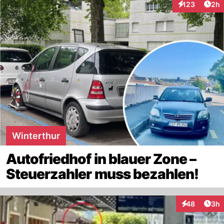
Arti
123
2h
Interaktionen
Winterthur
Autofriedhof in blauer Zone –
Steuerzahler muss bezahlen!
Arti
48
3h
Interaktionen