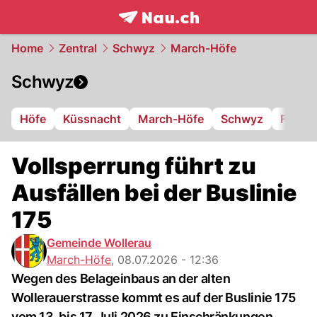
frontpage.
NAU.ch
Home
Zentral
Schwyz
March-Höfe
Schwyz
Höfe
Küssnacht
March-Höfe
Schwyz
FC Iba
Vollsperrung führt zu
Ausfällen bei der Buslinie
175
Gemeinde Wollerau
March-Höfe
,
08.07.2026 - 12:36
Wegen des Belageinbaus an der alten
Wollerauerstrasse kommt es auf der Buslinie 175
vom 13. bis 17. Juli 2026 zu Einschränkungen.