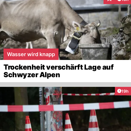
Interaktione
Wasser wird knapp
Trockenheit verschärft Lage auf
Schwyzer Alpen
Artik
19h