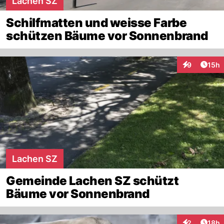
Lachen SZ
Schilfmatten und weisse Farbe
schützen Bäume vor Sonnenbrand
Artik
9
15h
Interaktione
Lachen SZ
Gemeinde Lachen SZ schützt
Bäume vor Sonnenbrand
Artik
2
18h