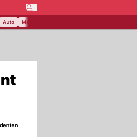
Auto
Matchcenter
Videos
Nau Plus
Lifestyle
nt
identen