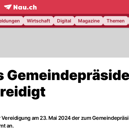
frontpage.
NAU.ch
meldungen
Wirtschaft
Digital
Magazine
Themen
s Gemeindepräside
reidigt
der Vereidigung am 23. Mai 2024 der zum Gemeindepräs
mt an.