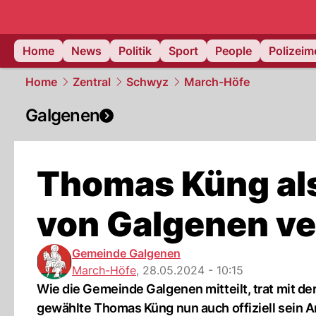
Home
News
Politik
Sport
People
Polizei
Home
Zentral
Schwyz
March-Höfe
Galgenen
Thomas Küng al
von Galgenen ve
Gemeinde Galgenen
March-Höfe
,
28.05.2024 - 10:15
Wie die Gemeinde Galgenen mitteilt, trat mit 
gewählte Thomas Küng nun auch offiziell sein A