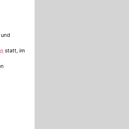
 und
en
statt, im
en