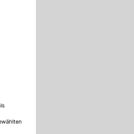
ls
ewählten