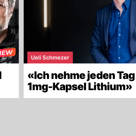
Ueli Schmezer
d
«Ich nehme jeden Tag
»
1mg-Kapsel Lithium»