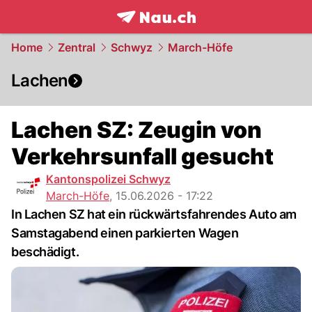
frontpage.
NAU.ch
Home
Zentral
Schwyz
March-Höfe
Lachen
Lachen SZ: Zeugin von
Verkehrsunfall gesucht
Kantonspolizei Schwyz
March-Höfe
,
15.06.2026 - 17:22
In Lachen SZ hat ein rückwärtsfahrendes Auto am
Samstagabend einen parkierten Wagen
beschädigt.