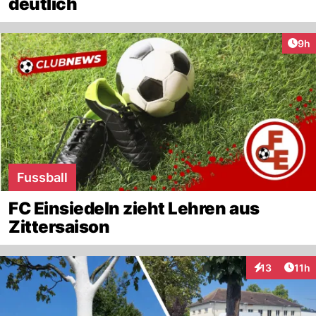
deutlich
Arti
9h
Fussball
FC Einsiedeln zieht Lehren aus
Zittersaison
Artik
13
11h
Interaktionen