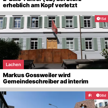
erheblich am Kopf verletzt
Artik
15d
Lachen
Markus Gossweiler wird
Gemeindeschreiber ad interim
Artik
1
36d
Interaktione