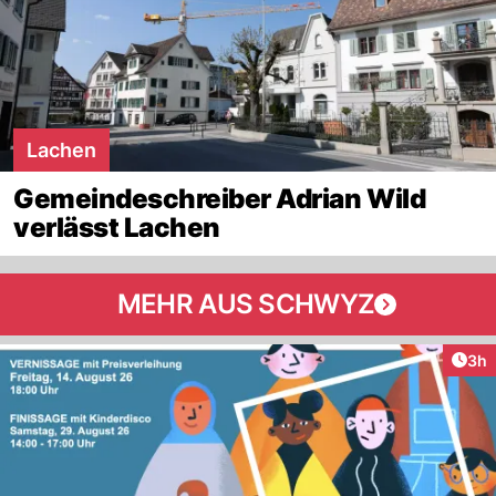
Lachen
Gemeindeschreiber Adrian Wild
verlässt Lachen
MEHR AUS SCHWYZ
Arti
3h