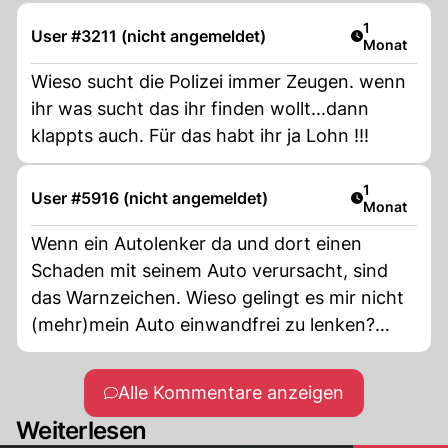
Artikel veröf
1
User #3211 (nicht angemeldet)
Monat
Wieso sucht die Polizei immer Zeugen. wenn
ihr was sucht das ihr finden wollt...dann
klappts auch. Für das habt ihr ja Lohn !!!
Artikel veröf
1
User #5916 (nicht angemeldet)
Monat
Wenn ein Autolenker da und dort einen
Schaden mit seinem Auto verursacht, sind
das Warnzeichen. Wieso gelingt es mir nicht
(mehr)mein Auto einwandfrei zu lenken?
Zuerst beginnen Manöver zu scheitern, das
korrekte Abstellen auf ein Parkfeld gelingt
Alle Kommentare anzeigen
nicht mehr, alles ist plötzlich eng geworden
Weiterlesen
usw. Meine eitle Nachbarin hat immer gerne