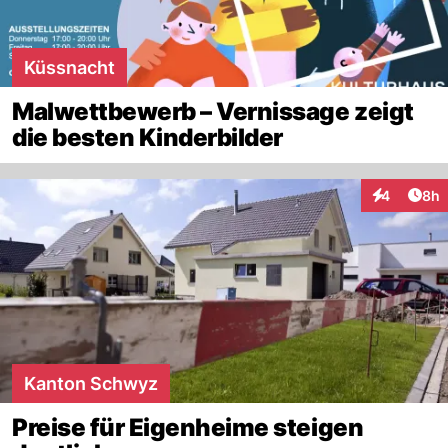
Küssnacht
Malwettbewerb – Vernissage zeigt
die besten Kinderbilder
Arti
4
8h
Interaktion
Kanton Schwyz
Preise für Eigenheime steigen