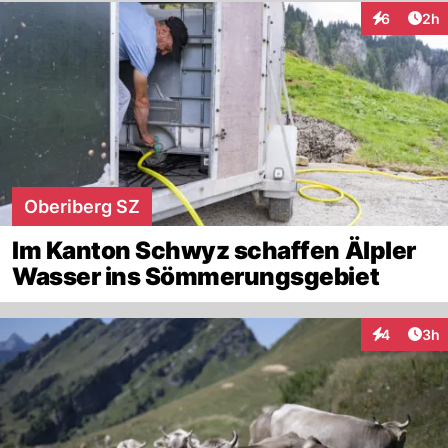
Arti
6
2h
Interaktion
Oberiberg SZ
Im Kanton Schwyz schaffen Älpler
Wasser ins Sömmerungsgebiet
Arti
4
3h
Interaktion