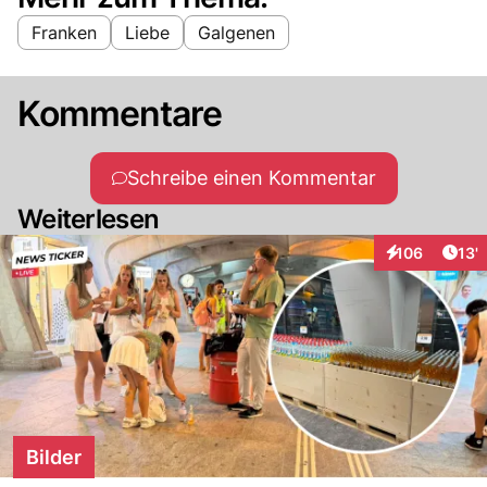
Franken
Liebe
Galgenen
Kommentare
Schreibe einen Kommentar
Weiterlesen
Arti
106
13'
Interaktionen
Bilder