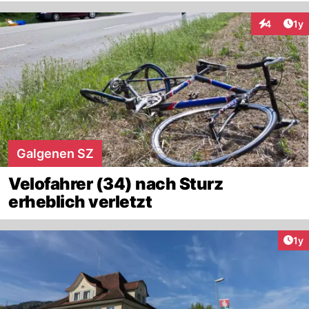
Art
4
1y
Interaktion
Galgenen SZ
Velofahrer (34) nach Sturz
erheblich verletzt
Art
1y