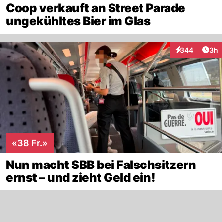
Coop verkauft an Street Parade
ungekühltes Bier im Glas
Arti
344
3h
Interaktionen
«38 Fr.»
Nun macht SBB bei Falschsitzern
ernst – und zieht Geld ein!