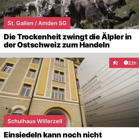
St. Gallen / Amden SG
Die Trockenheit zwingt die Älpler in
der Ostschweiz zum Handeln
Artik
2
22h
Interaktionen
Schulhaus Willerzell
Einsiedeln kann noch nicht