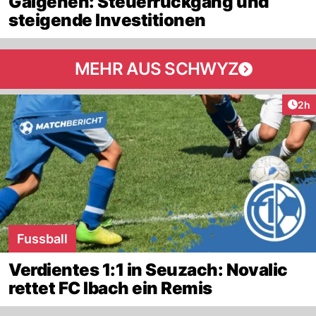
Galgenen: Steuerrückgang und
steigende Investitionen
MEHR AUS SCHWYZ
Arti
2h
Fussball
Verdientes 1:1 in Seuzach: Novalic
rettet FC Ibach ein Remis