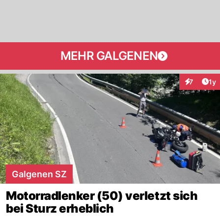
MEHR GALGENEN
Art
7
1y
Interaktion
Galgenen SZ
Motorradlenker (50) verletzt sich
bei Sturz erheblich