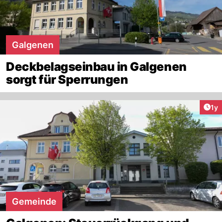
Galgenen
Deckbelagseinbau in Galgenen
sorgt für Sperrungen
Art
1y
Gemeinde