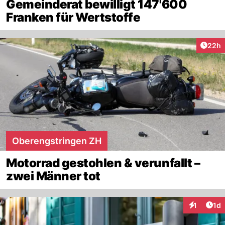
Gemeinderat bewilligt 147'600
Franken für Wertstoffe
Artik
22h
Oberengstringen ZH
Motorrad gestohlen & verunfallt –
zwei Männer tot
Art
1
1d
Interaktion