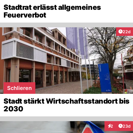
Stadtrat erlässt allgemeines
Feuerverbot
Artik
22d
Schlieren
Stadt stärkt Wirtschaftsstandort bis
2030
Artik
2
23d
Interaktionen