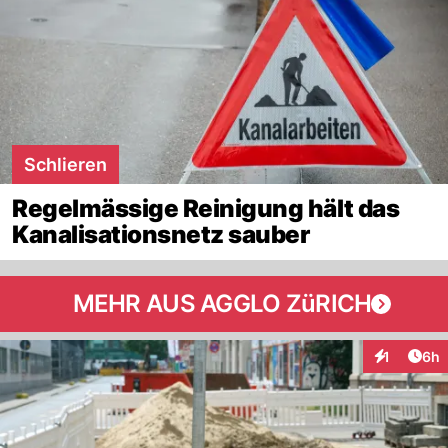
Schlieren
Regelmässige Reinigung hält das
Kanalisationsnetz sauber
MEHR AUS AGGLO ZüRICH
Arti
1
6h
Interaktion