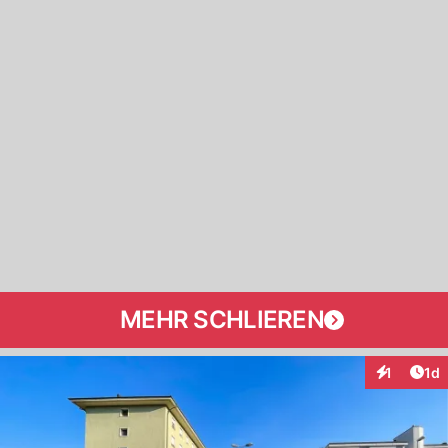
MEHR SCHLIEREN
Art
1
1d
Interaktion