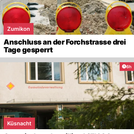
Zumikon
Anschluss an der Forchstrasse drei
Tage gesperrt
Arti
6h
Küsnacht