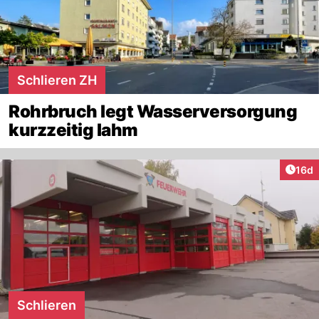
Schlieren ZH
Rohrbruch legt Wasserversorgung
kurzzeitig lahm
Artik
16d
Schlieren