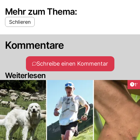
Mehr zum Thema:
Schlieren
Kommentare
Schreibe einen Kommentar
Weiterlesen
Art
1'