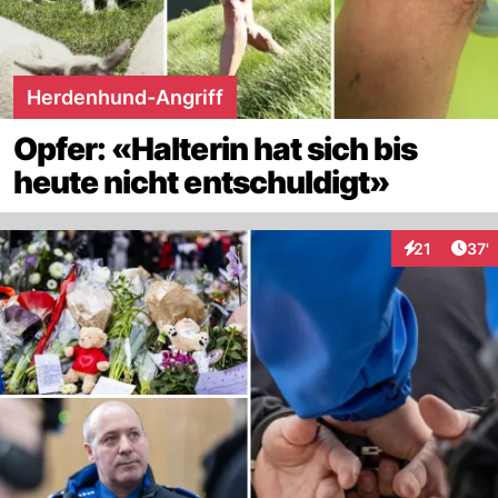
Herdenhund-Angriff
Opfer: «Halterin hat sich bis
heute nicht entschuldigt»
Arti
21
37'
Interaktionen