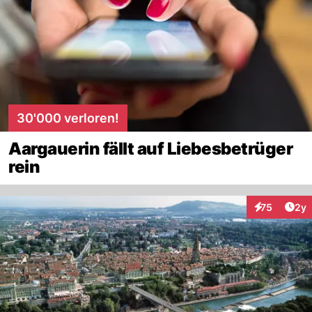
30'000 verloren!
Aargauerin fällt auf Liebesbetrüger
rein
Arti
75
2y
Interaktione