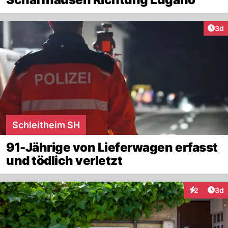
Arti
3d
Schleitheim SH
91-Jährige von Lieferwagen erfasst
und tödlich verletzt
Arti
2
3d
Interaktion