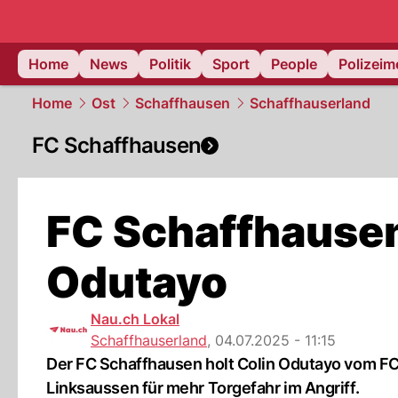
Home
News
Politik
Sport
People
Polizei
Home
Ost
Schaffhausen
Schaffhauserland
FC Schaffhausen
FC Schaffhausen 
Odutayo
Nau.ch Lokal
Schaffhauserland
,
04.07.2025 - 11:15
Der FC Schaffhausen holt Colin Odutayo vom FC 
Links­aussen für mehr Torgefahr im Angriff.