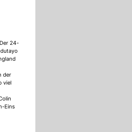
 Der 24-
Odutayo
ngland
n der
 viel
Colin
n-Eins