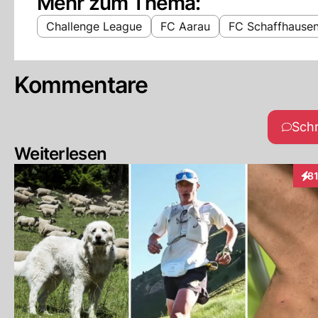
Mehr zum Thema:
Challenge League
FC Aarau
FC Schaffhause
Kommentare
Sch
Weiterlesen
8
Int