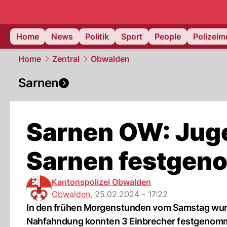
Home
News
Politik
Sport
People
Polizei
Home
Zentral
Obwalden
Sarnen
Sarnen OW: Juge
Sarnen festge
Kantonspolizei Obwalden
Obwalden
,
25.02.2024 - 17:22
In den frühen Morgenstunden vom Samstag wurde
Nahfahndung konnten 3 Einbrecher festgenom