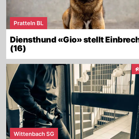
Pratteln BL
Diensthund «Gio» stellt Einbrec
(16)
In
Wittenbach SG