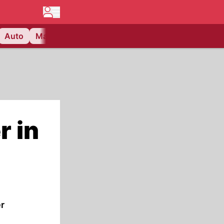
Auto
Matchcenter
Videos
Nau Plus
Lifestyle
r in
r