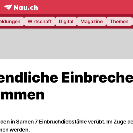
frontpage.
NAU.ch
meldungen
Wirtschaft
Digital
Magazine
Themen
ndliche Einbreche
nommen
n in Sarnen 7 Einbruchdiebstähle verübt. Im Zuge de
men werden.