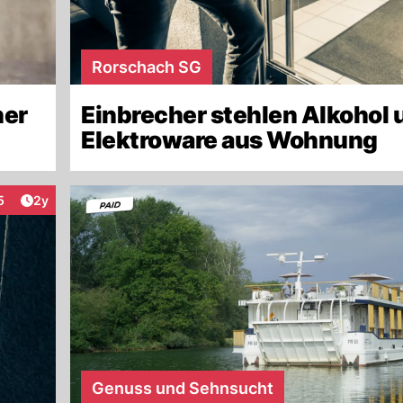
Rorschach SG
her
Einbrecher stehlen Alkohol 
Elektroware aus Wohnung
Artikel veröffentlicht:
5
2y
teraktionen
Genuss und Sehnsucht