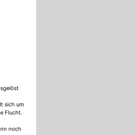
sgelöst
lt sich um
e Flucht.
ann noch