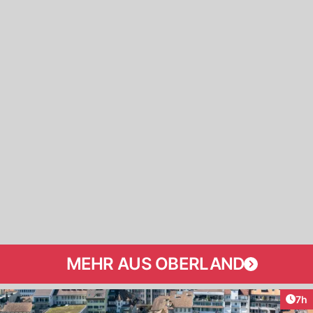
MEHR AUS OBERLAND
Arti
7h