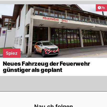
Arti
7h
Spiez
Neues Fahrzeug der Feuerwehr
günstiger als geplant
Footer
Nau.ch folgen