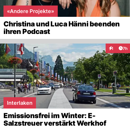
«Andere Projekte»
Christina und Luca Hänni beenden
ihren Podcast
Arti
1
7h
Interaktion
Interlaken
Emissionsfrei im Winter: E-
Salzstreuer verstärkt Werkhof