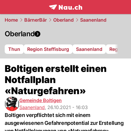
frontpage.
NAU.ch
Home
BärnerBär
Oberland
Saanenland
Oberland
Thun
Region Steffisburg
Saanenland
Region S
Boltigen erstellt einen
Notfallplan
«Naturgefahren»
Gemeinde Boltigen
Saanenland
,
26.10.2021 - 16:03
Boltigen verpflichtet sich mit einem
ausgewiesenen Gefahrenpotential zur Erstellung
von Notfallplanungen von «Naturgefahren».