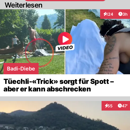
Weiterlesen
Arti
124
3h
Interaktionen
Badi-Diebe
Tüechli-«Trick» sorgt für Spott –
aber er kann abschrecken
Arti
55
47'
Interaktionen