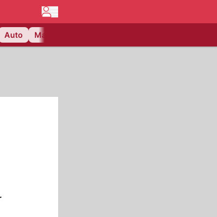
Auto
Matchcenter
Videos
Nau Plus
Lifestyle
r