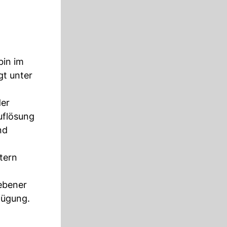
bin im
gt unter
der
uflösung
nd
tern
ebener
fügung.