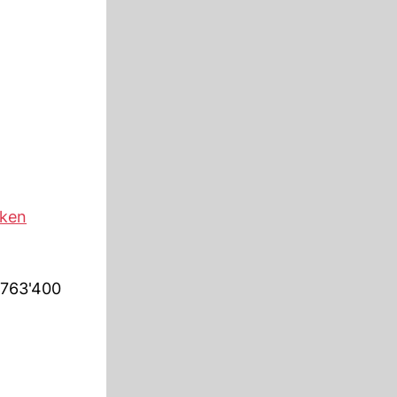
ken
 763'400