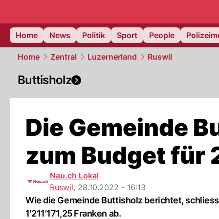
Home
News
Politik
Sport
People
Polizei
Home
Zentral
Luzernerland
Ruswil
Buttisholz
Die Gemeinde Bu
zum Budget für
Nau.ch Lokal
Ruswil
,
28.10.2022 - 16:13
Wie die Gemeinde Buttisholz berichtet, schlie
1'211'171,25 Franken ab.