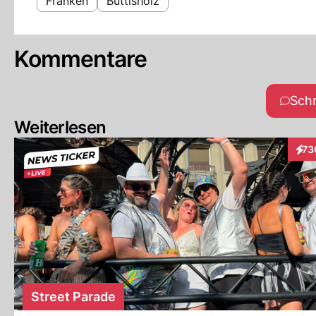
Franken
Buttisholz
Kommentare
Sch
Weiterlesen
73
Inte
Street Parade