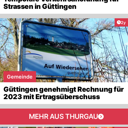
Strassen in Güttingen
Arti
2y
Gemeinde
Güttingen genehmigt Rechnung für
2023 mit Ertragsüberschuss
MEHR AUS THURGAU