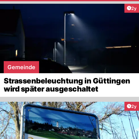
Arti
2y
Gemeinde
Strassenbeleuchtung in Güttingen
wird später ausgeschaltet
Arti
2y