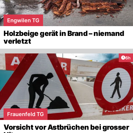
Engwilen TG
Holzbeige gerät in Brand – niemand
verletzt
Arti
6h
Frauenfeld TG
Vorsicht vor Astbrüchen bei grosser