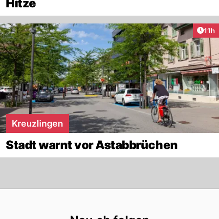
Hitze
Artik
11h
Kreuzlingen
Stadt warnt vor Astabbrüchen
Footer