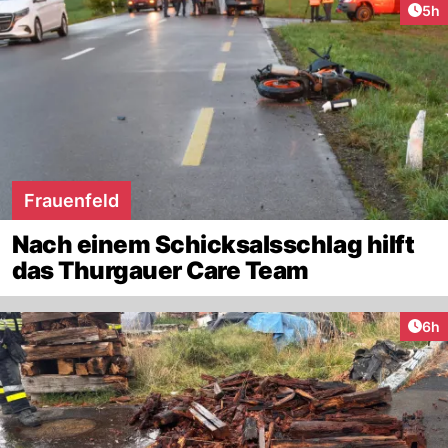
Arti
5h
Frauenfeld
Nach einem Schicksalsschlag hilft
das Thurgauer Care Team
Arti
6h