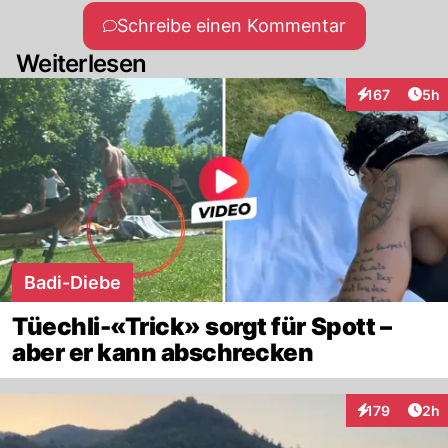
Schreibe einen Kommentar
Weiterlesen
Arti
167
5h
Interaktionen
Badi-Diebe
Tüechli-«Trick» sorgt für Spott –
aber er kann abschrecken
Arti
179
2h
Interaktionen