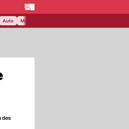
Auto
Matchcenter
Videos
Nau Plus
Lifestyle
e
n des