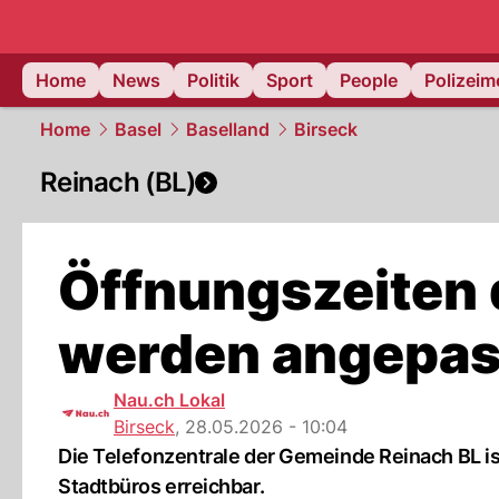
Home
News
Politik
Sport
People
Polizei
Home
Basel
Baselland
Birseck
Reinach (BL)
Öffnungszeiten 
werden angepas
Nau.ch Lokal
Birseck
,
28.05.2026 - 10:04
Die Telefonzentrale der Gemeinde Reinach BL is
Stadtbüros erreichbar.