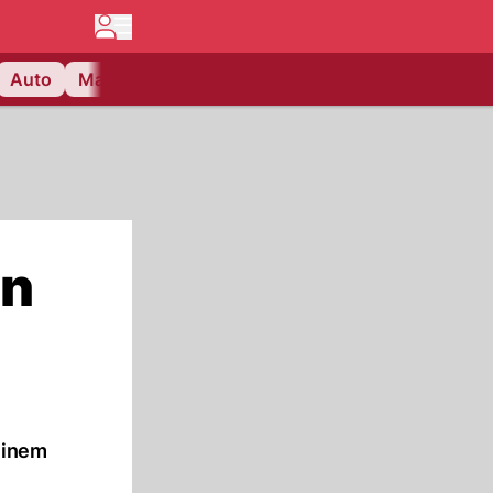
Auto
Matchcenter
Videos
Nau Plus
Lifestyle
in
einem