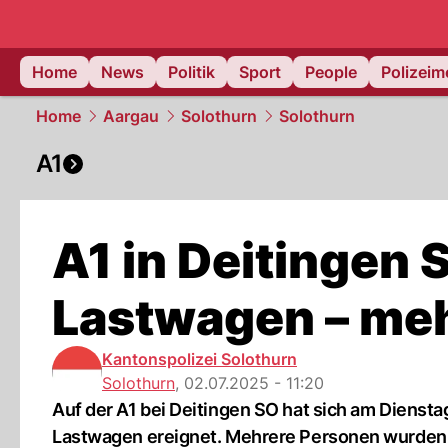
Home
News
Politik
Sport
People
Polizei
Home
Aargau
Solothurn
Solothurn
A1
A1 in Deitingen S
Lastwagen – meh
Kantonspolizei Solothurn
Solothurn
,
02.07.2025 - 11:20
Auf der A1 bei Deitingen SO hat sich am Dienst
Lastwagen ereignet. Mehrere Personen wurden 