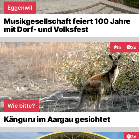
Eggenwil
Musikgesellschaft feiert 100 Jahre
mit Dorf- und Volksfest
Arti
15
3d
Interaktione
Wie bitte?
Känguru im Aargau gesichtet
Arti
3d