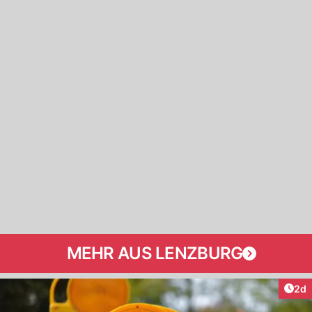
MEHR AUS LENZBURG
Arti
2d