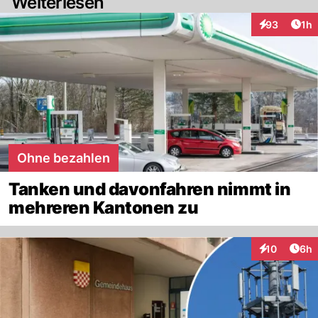
Weiterlesen
Art
93
1h
Interaktione
Ohne bezahlen
Tanken und davonfahren nimmt in
mehreren Kantonen zu
Arti
10
6h
Interaktione