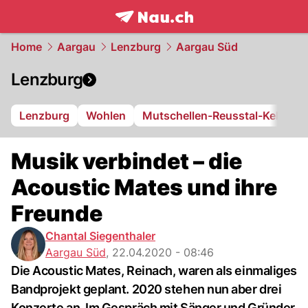
frontpage.
NAU.ch
Home
Aargau
Lenzburg
Aargau Süd
Lenzburg
Lenzburg
Wohlen
Mutschellen-Reusstal-Kelleram
Musik verbindet – die
Acoustic Mates und ihre
Freunde
Chantal Siegenthaler
Aargau Süd
,
22.04.2020 - 08:46
Die Acoustic Mates, Reinach, waren als einmaliges
Bandprojekt geplant. 2020 stehen nun aber drei
Konzerte an. Im Gespräch mit Sänger und Gründer