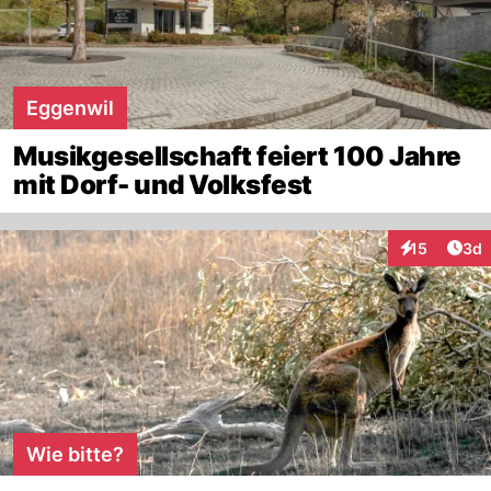
Eggenwil
Musikgesellschaft feiert 100 Jahre
mit Dorf- und Volksfest
Arti
15
3d
Interaktione
Wie bitte?