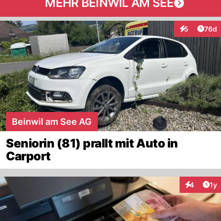
MEHR BEINWIL AM SEE
Artik
5
76d
Interaktionen
Beinwil am See AG
Seniorin (81) prallt mit Auto in
Carport
Art
4
1y
Interaktion