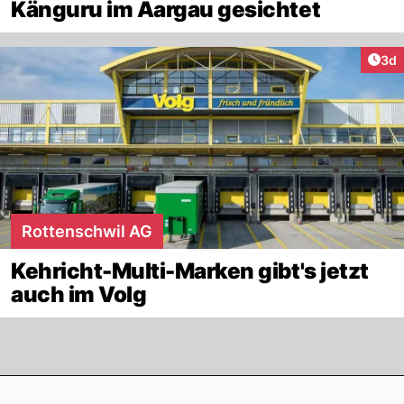
Känguru im Aargau gesichtet
Arti
3d
Rottenschwil AG
Kehricht-Multi-Marken gibt's jetzt
auch im Volg
Footer