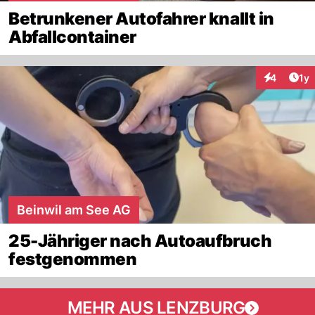
Betrunkener Autofahrer knallt in
Abfallcontainer
Art
4
1y
Interaktion
Beinwil am See AG
25-Jähriger nach Autoaufbruch
festgenommen
MEHR AUS LENZBURG