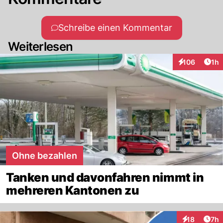
Schreibe einen Kommentar
Weiterlesen
Art
106
1h
Interaktionen
Ohne bezahlen
Tanken und davonfahren nimmt in
mehreren Kantonen zu
Arti
18
7h
Interaktione