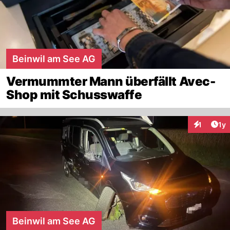
Beinwil am See AG
Vermummter Mann überfällt Avec-
Shop mit Schusswaffe
Art
1
1y
Interaktion
Beinwil am See AG