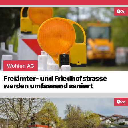
Arti
2d
Wohlen AG
Freiämter- und Friedhofstrasse
werden umfassend saniert
Arti
2d