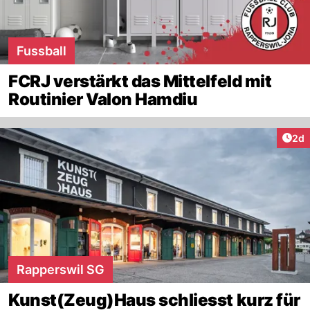
Fussball
FCRJ verstärkt das Mittelfeld mit
Routinier Valon Hamdiu
Arti
2d
Rapperswil SG
Kunst(Zeug)Haus schliesst kurz für