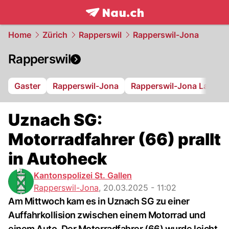
frontpage.
NAU.ch
Home
Zürich
Rapperswil
Rapperswil-Jona
Rapperswil
Gaster
Rapperswil-Jona
Rapperswil-Jona Lakers
Uznach SG:
Motorradfahrer (66) prallt
in Autoheck
Kantonspolizei St. Gallen
Rapperswil-Jona
,
20.03.2025 - 11:02
Am Mittwoch kam es in Uznach SG zu einer
Auffahrkollision zwischen einem Motorrad und
einem Auto. Der Motorradfahrer (66) wurde leicht