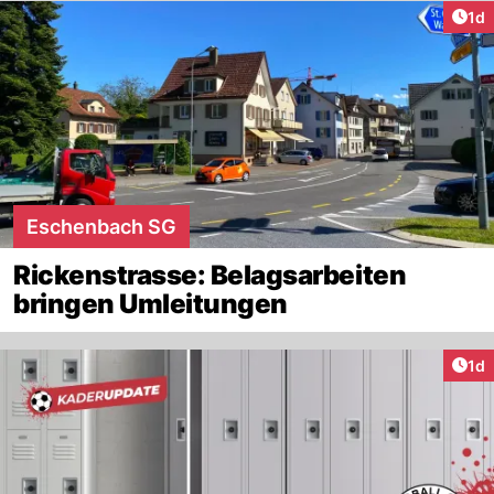
Art
1d
Eschenbach SG
Rickenstrasse: Belagsarbeiten
bringen Umleitungen
Art
1d