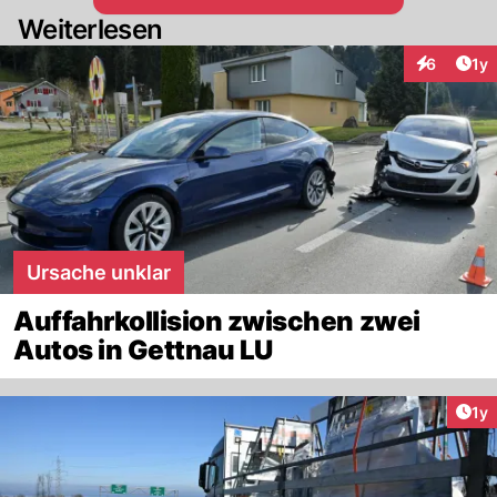
Weiterlesen
Art
6
1y
Interaktion
Ursache unklar
Auffahrkollision zwischen zwei
Autos in Gettnau LU
Art
1y