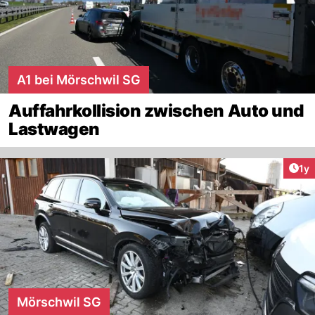
A1 bei Mörschwil SG
Auffahrkollision zwischen Auto und
Lastwagen
Art
1y
Mörschwil SG