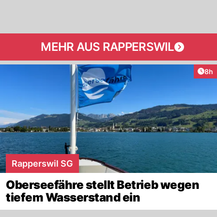
MEHR AUS RAPPERSWIL
Arti
8h
Rapperswil SG
Oberseefähre stellt Betrieb wegen
tiefem Wasserstand ein