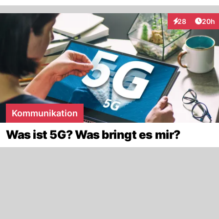
Artik
28
20h
Interaktionen
Kommunikation
Was ist 5G? Was bringt es mir?