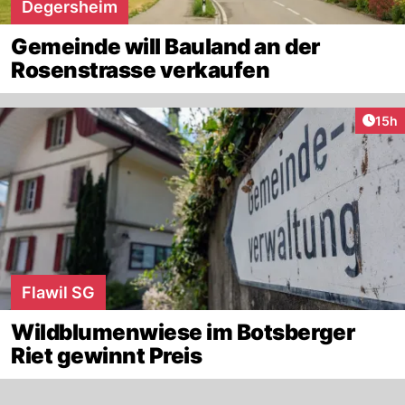
Degersheim
Gemeinde will Bauland an der
Rosenstrasse verkaufen
Artik
15h
Flawil SG
Wildblumenwiese im Botsberger
Riet gewinnt Preis