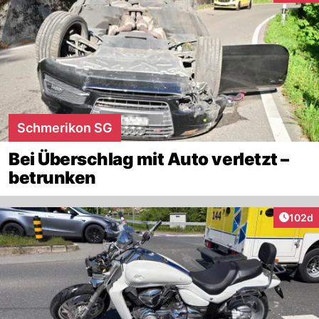
Schmerikon SG
Bei Überschlag mit Auto verletzt –
betrunken
Artike
102d