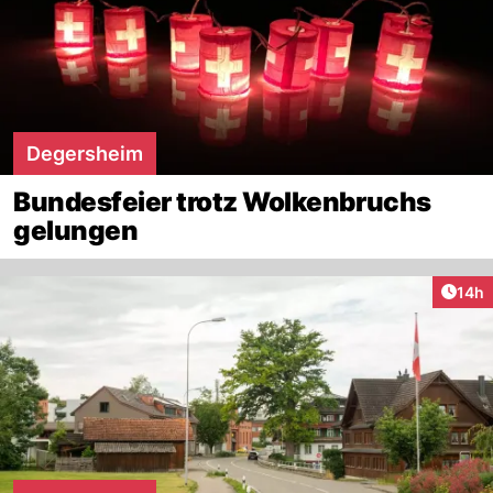
Degersheim
Bundesfeier trotz Wolkenbruchs
gelungen
Artik
14h