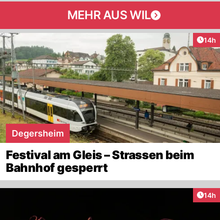
MEHR AUS WIL
Artik
14h
Degersheim
Festival am Gleis – Strassen beim
Bahnhof gesperrt
Artik
14h