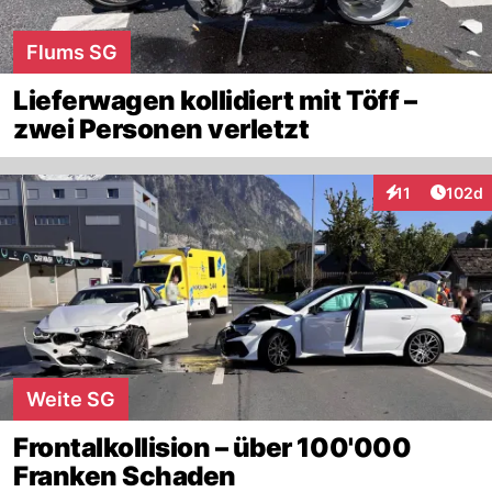
Flums SG
Lieferwagen kollidiert mit Töff –
zwei Personen verletzt
Artike
11
102d
Interaktionen
Weite SG
Frontalkollision – über 100'000
Franken Schaden