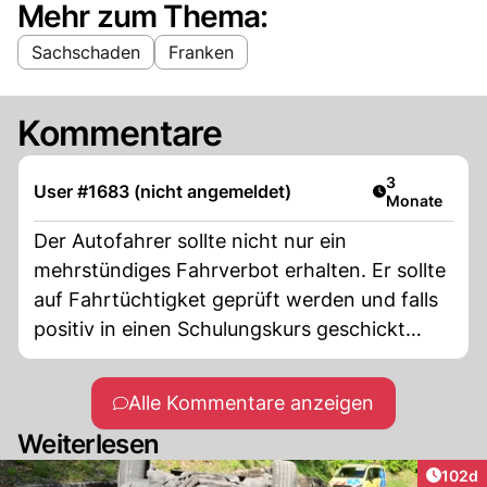
Mehr zum Thema:
Sachschaden
Franken
Kommentare
Artikel veröff
3
User #1683 (nicht angemeldet)
Monate
Der Autofahrer sollte nicht nur ein
mehrstündiges Fahrverbot erhalten. Er sollte
auf Fahrtüchtigket geprüft werden und falls
positiv in einen Schulungskurs geschickt
werden damit er auffrischt wie man Auto
fahren soll.
Alle Kommentare anzeigen
Weiterlesen
Artike
102d