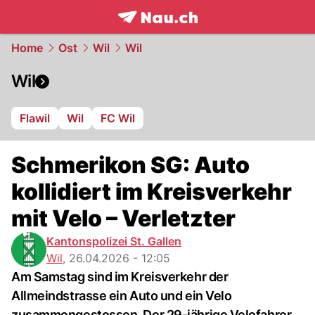
frontpage.
NAU.ch
Home
Ost
Wil
Wil
Wil
Flawil
Wil
FC Wil
Schmerikon SG: Auto
kollidiert im Kreisverkehr
mit Velo – Verletzter
Kantonspolizei St. Gallen
Wil
,
26.04.2026 - 12:05
Am Samstag sind im Kreisverkehr der
Allmeindstrasse ein Auto und ein Velo
zusammengestossen. Der 29-jährige Velofahrer