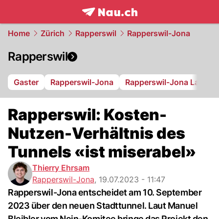
frontpage.
NAU.ch
Home
Zürich
Rapperswil
Rapperswil-Jona
Rapperswil
Gaster
Rapperswil-Jona
Rapperswil-Jona Lakers
Rapperswil: Kosten-
Nutzen-Verhältnis des
Tunnels «ist miserabel»
Thierry Ehrsam
Rapperswil-Jona
,
19.07.2023 - 11:47
Rapperswil-Jona entscheidet am 10. September
2023 über den neuen Stadttunnel. Laut Manuel
Bleibler vom Nein-Komitee bringe das Projekt den