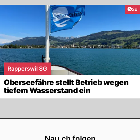
Arti
3d
Rapperswil SG
Oberseefähre stellt Betrieb wegen
tiefem Wasserstand ein
Footer
Nau.ch folgen