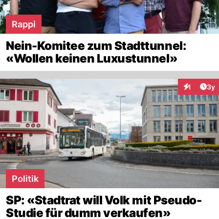
Rappi
Nein-Komitee zum Stadttunnel:
«Wollen keinen Luxustunnel»
Arti
1
3y
Interaktion
Politik
SP: «Stadtrat will Volk mit Pseudo-
Studie für dumm verkaufen»