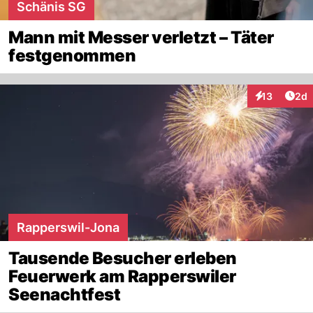
Schänis SG
Mann mit Messer verletzt – Täter
festgenommen
Arti
13
2d
Interaktione
Rapperswil-Jona
Tausende Besucher erleben
Feuerwerk am Rapperswiler
Seenachtfest