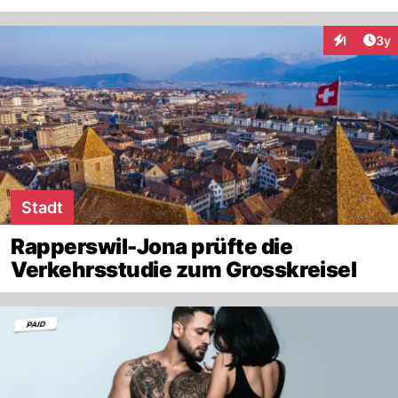
Arti
1
3y
Interaktion
Stadt
Rapperswil-Jona prüfte die
Verkehrsstudie zum Grosskreisel