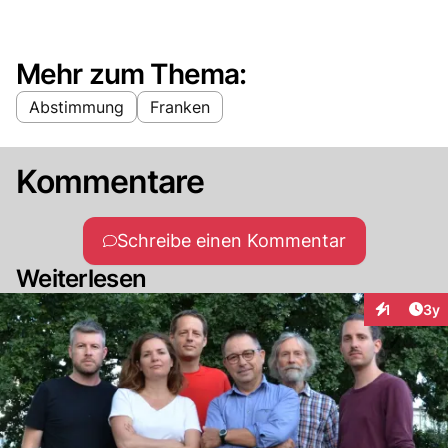
Mehr zum Thema:
Abstimmung
Franken
Kommentare
Schreibe einen Kommentar
Weiterlesen
Arti
1
3y
Interaktion