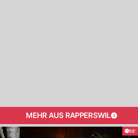
MEHR AUS RAPPERSWIL
Arti
55'