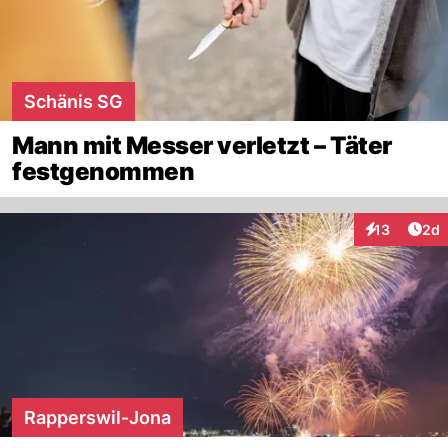
Schänis SG
Mann mit Messer verletzt – Täter
festgenommen
Arti
13
2d
Interaktione
Rapperswil-Jona