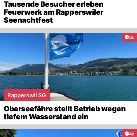
Tausende Besucher erleben
Feuerwerk am Rapperswiler
Seenachtfest
Arti
3d
Rapperswil SG
Oberseefähre stellt Betrieb wegen
tiefem Wasserstand ein
Arti
4d