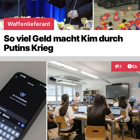
Waffenlieferant
So viel Geld macht Kim durch
Putins Krieg
Arti
11
5h
Interaktione