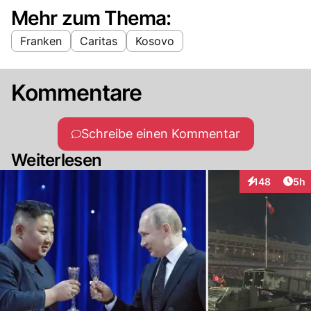
Mehr zum Thema:
Franken
Caritas
Kosovo
Kommentare
Schreibe einen Kommentar
Weiterlesen
Arti
148
5h
Interaktionen