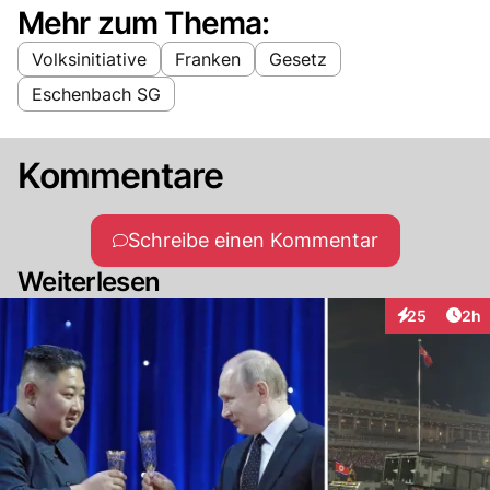
Mehr zum Thema:
Volksinitiative
Franken
Gesetz
Eschenbach SG
Kommentare
Schreibe einen Kommentar
Weiterlesen
Arti
25
2h
Interaktionen