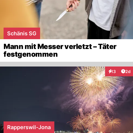
Schänis SG
Mann mit Messer verletzt – Täter
festgenommen
Arti
13
2d
Interaktione
Rapperswil-Jona