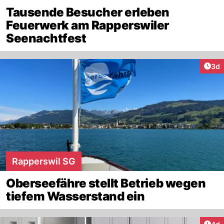
Tausende Besucher erleben
Feuerwerk am Rapperswiler
Seenachtfest
Arti
3d
Rapperswil SG
Oberseefähre stellt Betrieb wegen
tiefem Wasserstand ein
Arti