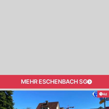
MEHR ESCHENBACH SG
Arti
4d