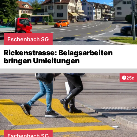
Eschenbach SG
Rickenstrasse: Belagsarbeiten
bringen Umleitungen
Artik
25d
Eschenbach SG