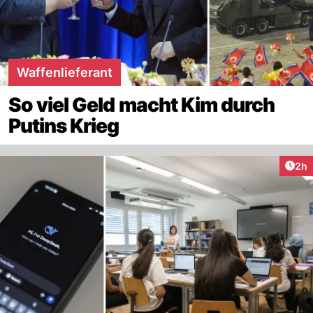
Waffenlieferant
So viel Geld macht Kim durch
Putins Krieg
Arti
2h