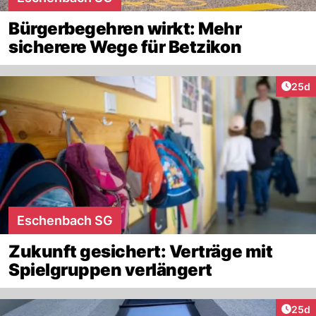
Bürgerbegehren wirkt: Mehr
sicherere Wege für Betzikon
Artik
25d
Eschenbach SG
Zukunft gesichert: Verträge mit
Spielgruppen verlängert
Artik
25d