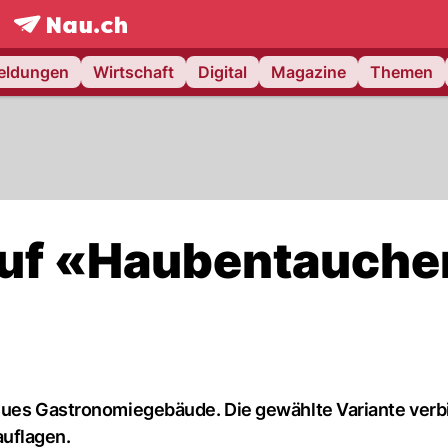
frontpage.
NAU.ch
meldungen
Wirtschaft
Digital
Magazine
Themen
 auf «Haubentauche
neues Gastronomiegebäude. Die gewählte Variante verb
uflagen.