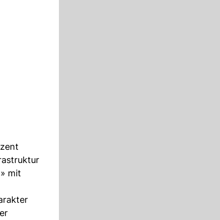
ozent
rastruktur
» mit
arakter
er