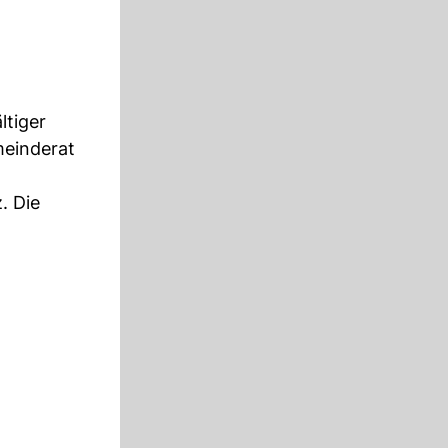
ltiger
meinderat
. Die