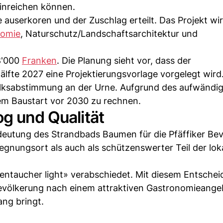
inreichen können.
auserkoren und der Zuschlag erteilt. Das Projekt wi
nomie
, Naturschutz/Landschaftsarchitektur und
8'000
Franken
. Die Planung sieht vor, dass der
fte 2027 eine Projektierungsvorlage vorgelegt wird
 Volksabstimmung an der Urne. Aufgrund des aufwändi
nem Baustart vor 2030 zu rechnen.
og und Qualität
eutung des Strandbads Baumen für die Pfäffiker Bev
gnungsort als auch als schützenswerter Teil der lok
ntaucher light» verabschiedet. Mit diesem Entscheid
völkerung nach einem attraktiven Gastronomieange
ng bringt.