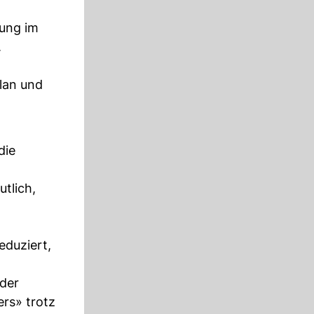
rung im
.
plan und
die
tlich,
eduziert,
 der
rs» trotz