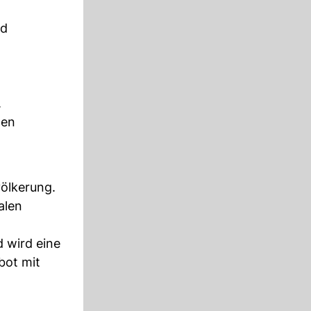
rd
.
gen
ölkerung.
alen
 wird eine
bot mit