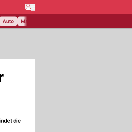
Auto
Matchcenter
Videos
Nau Plus
Lifestyle
r
indet die