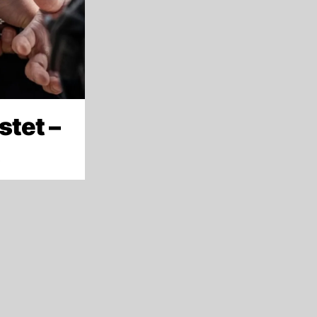
stet –