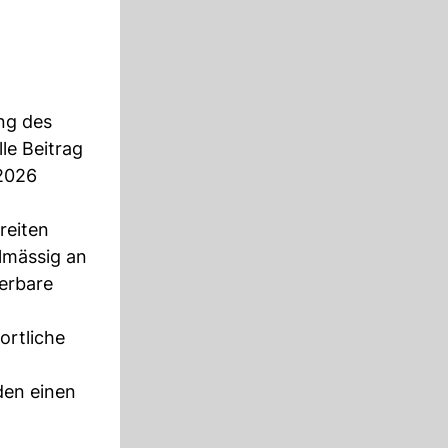
ng des
le Beitrag
 2026
reiten
lmässig an
ierbare
ortliche
den einen