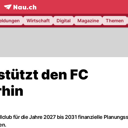
frontpage.
NAU.ch
meldungen
Wirtschaft
Digital
Magazine
Themen
tützt den FC
rhin
club für die Jahre 2027 bis 2031 finanzielle Planungs
en.