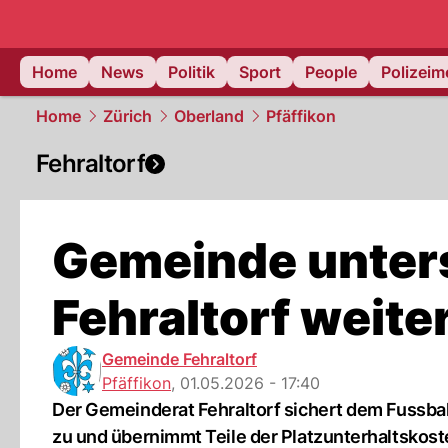
Home
News
Politik
Sport
People
Polizei
Home
Zürich
Oberland
Pfäffikon
Fehraltorf
Gemeinde unters
Fehraltorf weite
Gemeinde Fehraltorf
Pfäffikon
,
01.05.2026 - 17:40
Der Gemeinderat Fehraltorf sichert dem Fussball
zu und übernimmt Teile der Platzunterhaltskost