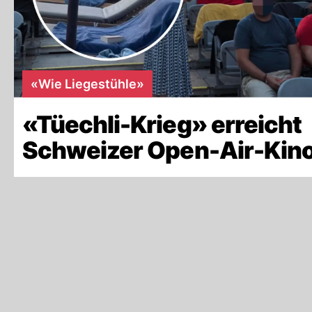
«Wie Liegestühle»
«Tüechli-Krieg» erreicht
Schweizer Open-Air-Kino