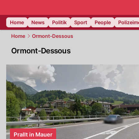
Home
News
Politik
Sport
People
Polizei
Home
Ormont-Dessous
Ormont-Dessous
Prallt in Mauer