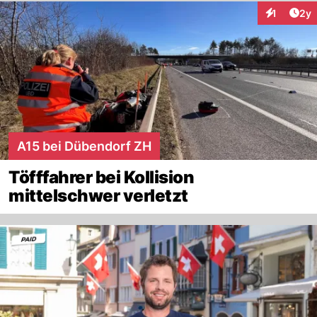
Arti
1
2y
Interaktion
A15 bei Dübendorf ZH
Töfffahrer bei Kollision
mittelschwer verletzt