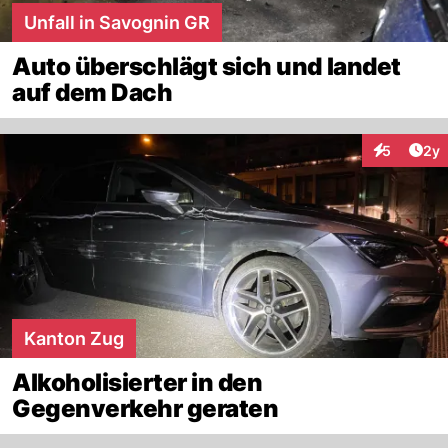
Unfall in Savognin GR
Auto überschlägt sich und landet
auf dem Dach
Arti
5
2y
Interaktion
Kanton Zug
Alkoholisierter in den
Gegenverkehr geraten