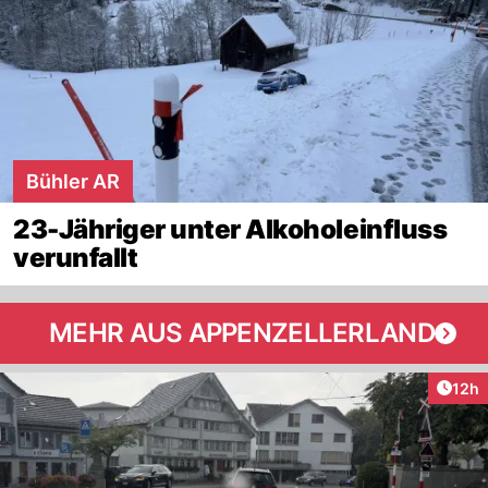
Bühler AR
23-Jähriger unter Alkoholeinfluss
verunfallt
MEHR AUS APPENZELLERLAND
Artik
12h