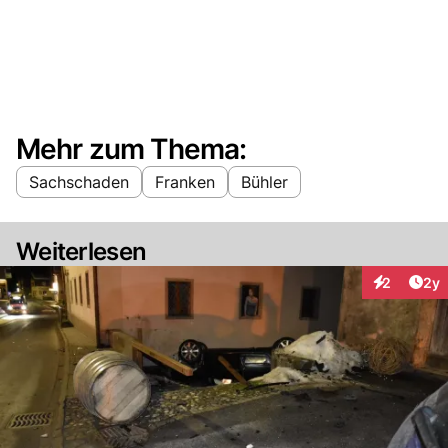
Mehr zum Thema:
Sachschaden
Franken
Bühler
Weiterlesen
Arti
2
2y
Interaktion