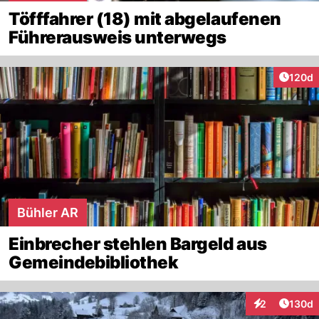
Töfffahrer (18) mit abgelaufenen
Führerausweis unterwegs
Artike
120d
Bühler AR
Einbrecher stehlen Bargeld aus
Gemeindebibliothek
Artike
2
130d
Interaktionen