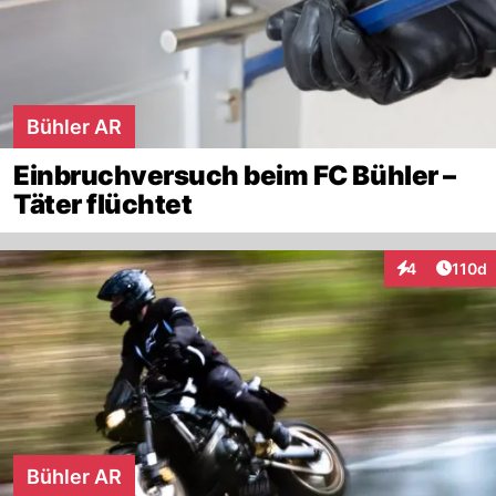
Bühler AR
Einbruchversuch beim FC Bühler –
Täter flüchtet
Artike
4
110d
Interaktionen
Bühler AR