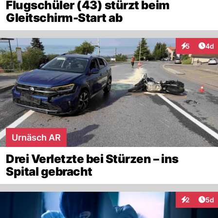
Flugschüler (43) stürzt beim
Gleitschirm-Start ab
Arti
5
4d
Interaktion
Urnäsch AR
Drei Verletzte bei Stürzen – ins
Spital gebracht
Arti
2
5d
Interaktion