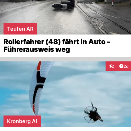
Teufen AR
Rollerfahrer (48) fährt in Auto –
Führerausweis weg
Arti
2
2d
Interaktion
Kronberg AI