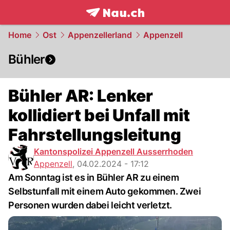
frontpage.
NAU.ch
Home
Ost
Appenzellerland
Appenzell
Bühler
Bühler AR: Lenker
kollidiert bei Unfall mit
Fahrstellungsleitung
Kantonspolizei Appenzell Ausserrhoden
Appenzell
,
04.02.2024 - 17:12
Am Sonntag ist es in Bühler AR zu einem
Selbstunfall mit einem Auto gekommen. Zwei
Personen wurden dabei leicht verletzt.