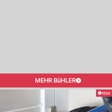
MEHR BüHLER
Artike
102d