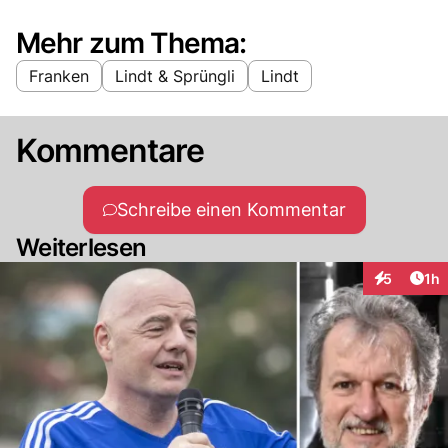
Mehr zum Thema:
Franken
Lindt & Sprüngli
Lindt
Kommentare
Schreibe einen Kommentar
Weiterlesen
Art
5
1h
Interaktion