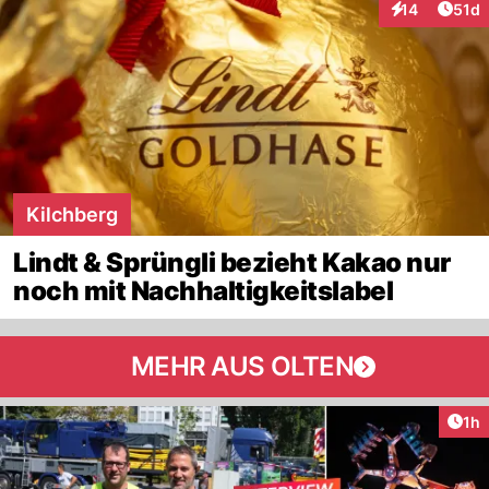
Artik
14
51d
Interaktionen
Kilchberg
Lindt & Sprüngli bezieht Kakao nur
noch mit Nachhaltigkeitslabel
MEHR AUS OLTEN
Art
1h