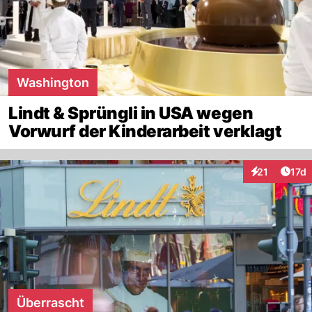
Washington
Lindt & Sprüngli in USA wegen
Vorwurf der Kinderarbeit verklagt
Artik
21
17d
Interaktionen
Überrascht