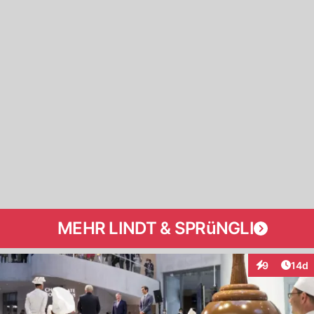
MEHR LINDT & SPRüNGLI
Artik
9
14d
Interaktione