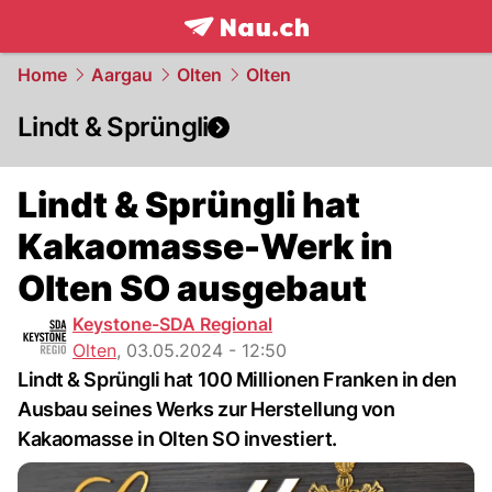
frontpage.
NAU.ch
Home
Aargau
Olten
Olten
Lindt & Sprüngli
Lindt & Sprüngli hat
Kakaomasse-Werk in
Olten SO ausgebaut
Keystone-SDA Regional
Olten
,
03.05.2024 - 12:50
Lindt & Sprüngli hat 100 Millionen Franken in den
Ausbau seines Werks zur Herstellung von
Kakaomasse in Olten SO investiert.