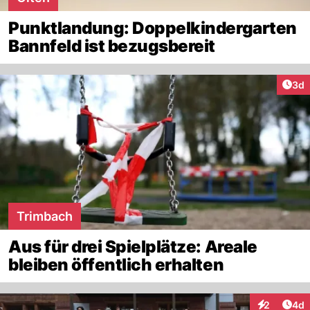
Punktlandung: Doppelkindergarten
Bannfeld ist bezugsbereit
Arti
3d
Trimbach
Aus für drei Spielplätze: Areale
bleiben öffentlich erhalten
Arti
2
4d
Interaktion