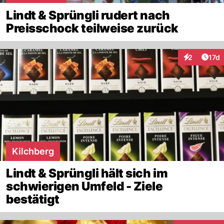
Lindt & Sprüngli rudert nach
Preisschock teilweise zurück
Artik
2
17d
Interaktione
Kilchberg
Lindt & Sprüngli hält sich im
schwierigen Umfeld - Ziele
bestätigt