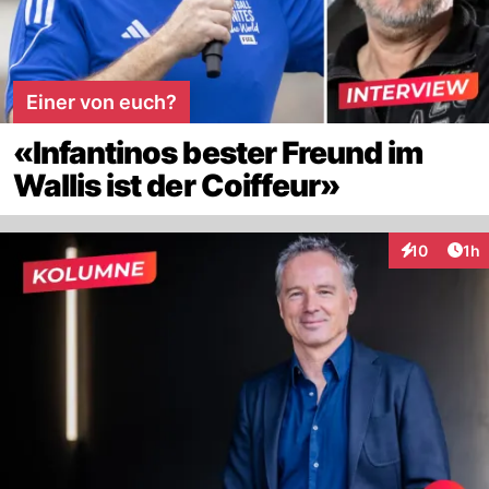
Einer von euch?
«Infantinos bester Freund im
Wallis ist der Coiffeur»
Art
10
1h
Interaktione