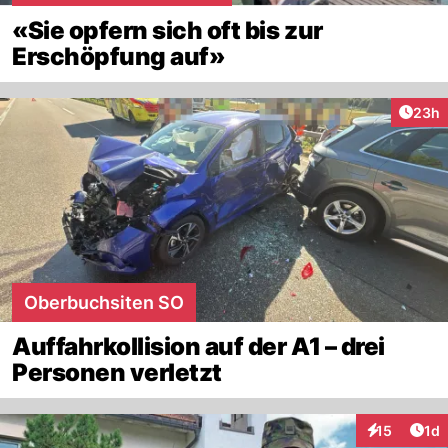
«Sie opfern sich oft bis zur
Erschöpfung auf»
Artik
23h
Oberbuchsiten SO
Auffahrkollision auf der A1 – drei
Personen verletzt
Art
15
1d
Interaktione