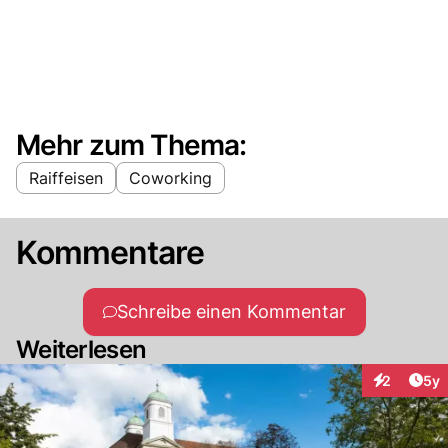
Mehr zum Thema:
Raiffeisen
Coworking
Kommentare
Schreibe einen Kommentar
Weiterlesen
Arti
2
5y
Interaktion