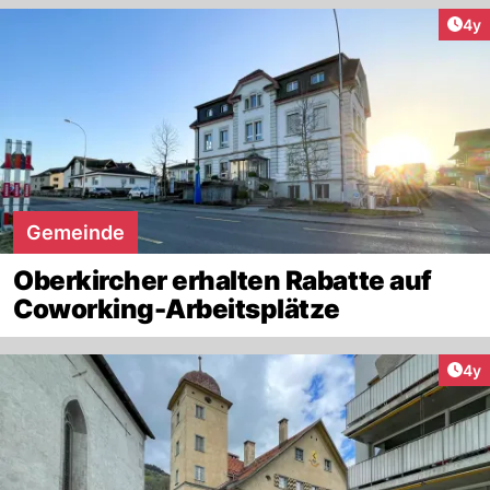
Arti
4y
Gemeinde
Oberkircher erhalten Rabatte auf
Coworking-Arbeitsplätze
Arti
4y