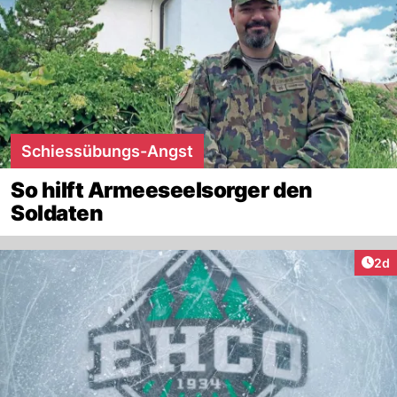
Schiessübungs-Angst
So hilft Armeeseelsorger den
Soldaten
Arti
2d