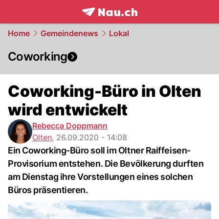
frontpage.
NAU.ch
Home
Gemeindenews
Lokal
Coworking
Coworking-Büro in Olten
wird entwickelt
Rebecca Doppmann
Olten
,
26.09.2020 - 14:08
Ein Coworking-Büro soll im Oltner Raiffeisen-
Provisorium entstehen. Die Bevölkerung durften
am Dienstag ihre Vorstellungen eines solchen
Büros präsentieren.