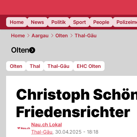
Home
News
Politik
Sport
People
Polizei
Home
Aargau
Olten
Thal-Gäu
Olten
Olten
Thal
Thal-Gäu
EHC Olten
Christoph Schön
Friedensrichter
Nau.ch Lokal
Thal-Gäu
,
30.04.2025 - 18:18