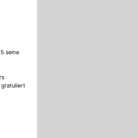
25 seine
rs
ratuliert