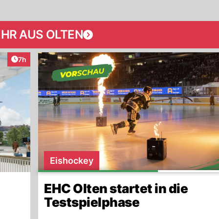
HR AUS OLTEN
Artikel veröffentlicht:
7h
Eishockey
EHC Olten startet in die
Testspielphase