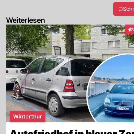
Sch
Weiterlesen
7
Int
Winterthur
Autofriedhof in blauer Zo